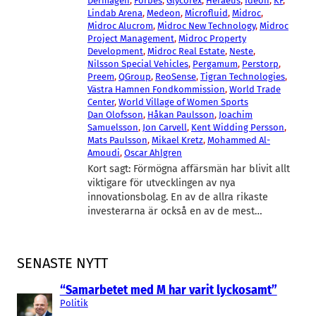
Dermagen
, 
Forbes
, 
Glycorex
, 
Heraeus
, 
Ideon
, 
KF
, 
Lindab Arena
, 
Medeon
, 
Microfluid
, 
Midroc
, 
Midroc Alucrom
, 
Midroc New Technology
, 
Midroc
Project Management
, 
Midroc Property
Development
, 
Midroc Real Estate
, 
Neste
, 
Nilsson Special Vehicles
, 
Pergamum
, 
Perstorp
, 
Preem
, 
QGroup
, 
ReoSense
, 
Tigran Technologies
, 
Västra Hamnen Fondkommission
, 
World Trade
Center
, 
World Village of Women Sports
Dan Olofsson
, 
Håkan Paulsson
, 
Joachim
Samuelsson
, 
Jon Carvell
, 
Kent Widding Persson
, 
Mats Paulsson
, 
Mikael Kretz
, 
Mohammed Al-
Amoudi
, 
Oscar Ahlgren
Kort sagt: Förmögna affärsmän har blivit allt
viktigare för utvecklingen av nya
innovationsbolag. En av de allra rikaste
investerarna är också en av de mest…
SENASTE NYTT
“Samarbetet med M har varit lyckosamt”
Politik