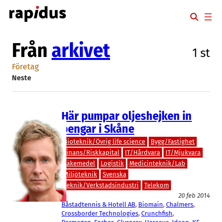
Hoppa
till
innehåll
Från
arkivet
1 st
Företag
Neste
Här pumpar oljeshejken in
pengar i Skåne
Bioteknik/Övrig life science
Bygg/Fastighet
Finans/Riskkapital
IT/Hårdvara
IT/Mjukvara
Läkemedel
Logistik
Medicinteknik/Lab
Miljöteknik
Svenska
Teknik/Verkstadsindustri
Telekom
20 feb 2014
Båstadtennis & Hotell AB
, 
Biomain
, 
Chalmers
, 
Crossborder Technologies
, 
Crunchfish
, 