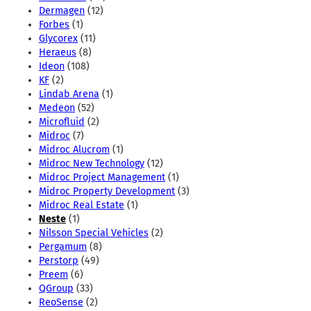
Dermagen
(12)
Forbes
(1)
Glycorex
(11)
Heraeus
(8)
Ideon
(108)
KF
(2)
Lindab Arena
(1)
Medeon
(52)
Microfluid
(2)
Midroc
(7)
Midroc Alucrom
(1)
Midroc New Technology
(12)
Midroc Project Management
(1)
Midroc Property Development
(3)
Midroc Real Estate
(1)
Neste
(1)
Nilsson Special Vehicles
(2)
Pergamum
(8)
Perstorp
(49)
Preem
(6)
QGroup
(33)
ReoSense
(2)