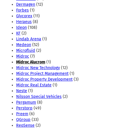
Dermagen
(12)
Forbes
(1)
Glycorex
(11)
Heraeus
(8)
Ideon
(108)
KF
(2)
Lindab Arena
(1)
Medeon
(52)
Microfluid
(2)
Midroc
(7)
Midroc Alucrom
(1)
Midroc New Technology
(12)
Midroc Project Management
(1)
Midroc Property Development
(3)
Midroc Real Estate
(1)
Neste
(1)
Nilsson Special Vehicles
(2)
Pergamum
(8)
Perstorp
(49)
Preem
(6)
QGroup
(33)
ReoSense
(2)