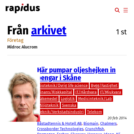
Hoppa
till
innehåll
Från
arkivet
1 st
Företag
Midroc Alucrom
Här pumpar oljeshejken in
pengar i Skåne
Bioteknik/Övrig life science
Bygg/Fastighet
Finans/Riskkapital
IT/Hårdvara
IT/Mjukvara
Läkemedel
Logistik
Medicinteknik/Lab
Miljöteknik
Svenska
Teknik/Verkstadsindustri
Telekom
20 feb 2014
Båstadtennis & Hotell AB
, 
Biomain
, 
Chalmers
, 
Crossborder Technologies
, 
Crunchfish
, 