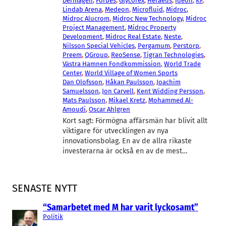
Dermagen
, 
Forbes
, 
Glycorex
, 
Heraeus
, 
Ideon
, 
KF
, 
Lindab Arena
, 
Medeon
, 
Microfluid
, 
Midroc
, 
Midroc Alucrom
, 
Midroc New Technology
, 
Midroc
Project Management
, 
Midroc Property
Development
, 
Midroc Real Estate
, 
Neste
, 
Nilsson Special Vehicles
, 
Pergamum
, 
Perstorp
, 
Preem
, 
QGroup
, 
ReoSense
, 
Tigran Technologies
, 
Västra Hamnen Fondkommission
, 
World Trade
Center
, 
World Village of Women Sports
Dan Olofsson
, 
Håkan Paulsson
, 
Joachim
Samuelsson
, 
Jon Carvell
, 
Kent Widding Persson
, 
Mats Paulsson
, 
Mikael Kretz
, 
Mohammed Al-
Amoudi
, 
Oscar Ahlgren
Kort sagt: Förmögna affärsmän har blivit allt
viktigare för utvecklingen av nya
innovationsbolag. En av de allra rikaste
investerarna är också en av de mest…
SENASTE NYTT
“Samarbetet med M har varit lyckosamt”
Politik