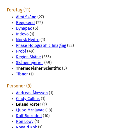
Företag (11)
Almi Skåne
(27)
Beepsend
(22)
Dynapac
(6)
Indevo
(1)
Norsk Hydro
(1)
Phase Holographic Imaging
(22)
Probi
(49)
Region Skåne
(355)
Skånemejerier
(49)
Thermo Fisher Scientific
(5)
Tibnor
(1)
Personer (9)
Andreas Åkesson
(1)
Cindy Collins
(1)
Leland Foster
(1)
Ljubo Mrnjavac
(18)
Rolf Bjerndell
(10)
Ron Lowy
(1)
Ronald Kok
(1)