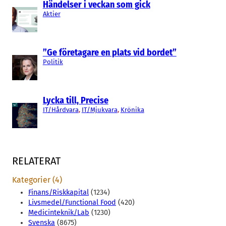
Händelser i veckan som gick
Aktier
”Ge företagare en plats vid bordet”
Politik
Lycka till, Precise
IT/Hårdvara
, 
IT/Mjukvara
, 
Krönika
RELATERAT
Kategorier (4)
Finans/Riskkapital
(1234)
Livsmedel/Functional Food
(420)
Medicinteknik/Lab
(1230)
Svenska
(8675)