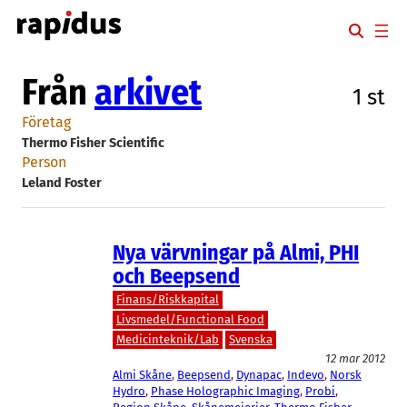
Hoppa
till
innehåll
Från
arkivet
1 st
Företag
Thermo Fisher Scientific
Person
Leland Foster
Nya värvningar på Almi, PHI
och Beepsend
Finans/Riskkapital
Livsmedel/Functional Food
Medicinteknik/Lab
Svenska
12 mar 2012
Almi Skåne
, 
Beepsend
, 
Dynapac
, 
Indevo
, 
Norsk
Hydro
, 
Phase Holographic Imaging
, 
Probi
, 