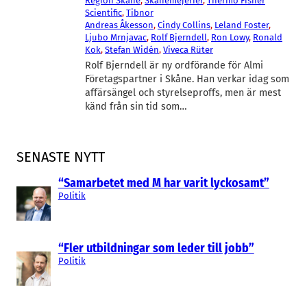
Region Skåne
, 
Skånemejerier
, 
Thermo Fisher
Scientific
, 
Tibnor
Andreas Åkesson
, 
Cindy Collins
, 
Leland Foster
, 
Ljubo Mrnjavac
, 
Rolf Bjerndell
, 
Ron Lowy
, 
Ronald
Kok
, 
Stefan Widén
, 
Viveca Rüter
Rolf Bjerndell är ny ordförande för Almi
Företagspartner i Skåne. Han verkar idag som
affärsängel och styrelseproffs, men är mest
känd från sin tid som…
SENASTE NYTT
“Samarbetet med M har varit lyckosamt”
Politik
“Fler utbildningar som leder till jobb”
Politik