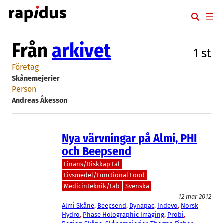
Hoppa
till
innehåll
Från
arkivet
1 st
Företag
Skånemejerier
Person
Andreas Åkesson
Nya värvningar på Almi, PHI
och Beepsend
Finans/Riskkapital
Livsmedel/Functional Food
Medicinteknik/Lab
Svenska
12 mar 2012
Almi Skåne
, 
Beepsend
, 
Dynapac
, 
Indevo
, 
Norsk
Hydro
, 
Phase Holographic Imaging
, 
Probi
, 