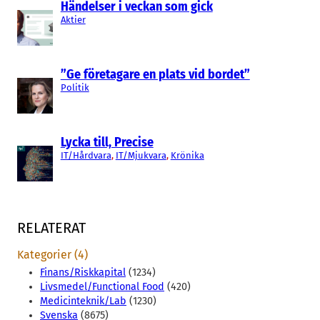
Händelser i veckan som gick
Aktier
”Ge företagare en plats vid bordet”
Politik
Lycka till, Precise
IT/Hårdvara
, 
IT/Mjukvara
, 
Krönika
RELATERAT
Kategorier (4)
Finans/Riskkapital
(1234)
Livsmedel/Functional Food
(420)
Medicinteknik/Lab
(1230)
Svenska
(8675)