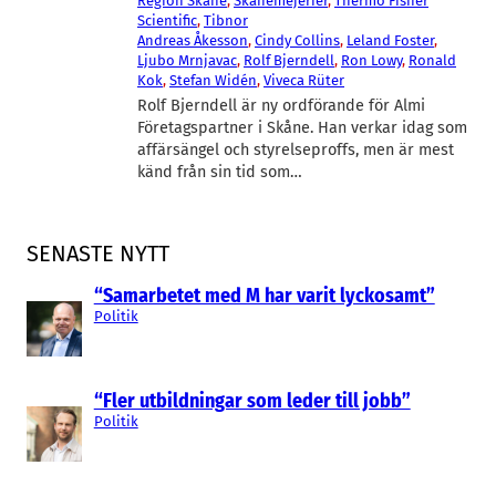
Region Skåne
, 
Skånemejerier
, 
Thermo Fisher
Scientific
, 
Tibnor
Andreas Åkesson
, 
Cindy Collins
, 
Leland Foster
, 
Ljubo Mrnjavac
, 
Rolf Bjerndell
, 
Ron Lowy
, 
Ronald
Kok
, 
Stefan Widén
, 
Viveca Rüter
Rolf Bjerndell är ny ordförande för Almi
Företagspartner i Skåne. Han verkar idag som
affärsängel och styrelseproffs, men är mest
känd från sin tid som…
SENASTE NYTT
“Samarbetet med M har varit lyckosamt”
Politik
“Fler utbildningar som leder till jobb”
Politik