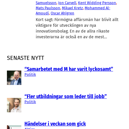
Samuelsson
, 
Jon Carvell
, 
Kent Widding Persson
, 
Mats Paulsson
, 
Mikael Kretz
, 
Mohammed Al-
Amoudi
, 
Oscar Ahlgren
Kort sagt: Förmögna affärsmän har blivit allt
viktigare för utvecklingen av nya
innovationsbolag. En av de allra rikaste
investerarna är också en av de mest…
SENASTE NYTT
“Samarbetet med M har varit lyckosamt”
Politik
“Fler utbildningar som leder till jobb”
Politik
Händelser i veckan som gick