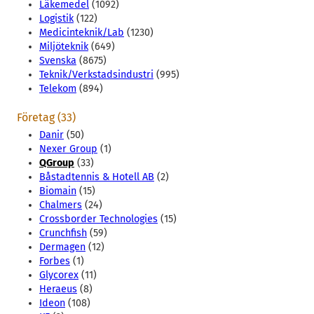
Läkemedel
(1092)
Logistik
(122)
Medicinteknik/Lab
(1230)
Miljöteknik
(649)
Svenska
(8675)
Teknik/Verkstadsindustri
(995)
Telekom
(894)
Företag (33)
Danir
(50)
Nexer Group
(1)
QGroup
(33)
Båstadtennis & Hotell AB
(2)
Biomain
(15)
Chalmers
(24)
Crossborder Technologies
(15)
Crunchfish
(59)
Dermagen
(12)
Forbes
(1)
Glycorex
(11)
Heraeus
(8)
Ideon
(108)