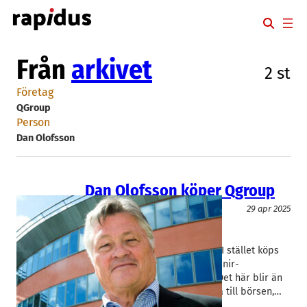
Hoppa
till
innehåll
Från
arkivet
2 st
Företag
QGroup
Person
Dan Olofsson
Dan Olofsson köper Qgroup
IT/Mjukvara
29 apr 2025
Danir
, 
Nexer Group
, 
QGroup
Dan Olofsson
, 
Jon Carvell
Qgroup skrotar börsplanerna. I stället köps
IT-konsultkoncernen upp av Danir-
kontrollerade Nexer Group. – Det här blir än
mycket bättre lösning än att gå till börsen,…