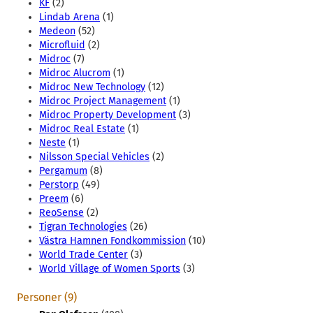
KF
(2)
Lindab Arena
(1)
Medeon
(52)
Microfluid
(2)
Midroc
(7)
Midroc Alucrom
(1)
Midroc New Technology
(12)
Midroc Project Management
(1)
Midroc Property Development
(3)
Midroc Real Estate
(1)
Neste
(1)
Nilsson Special Vehicles
(2)
Pergamum
(8)
Perstorp
(49)
Preem
(6)
ReoSense
(2)
Tigran Technologies
(26)
Västra Hamnen Fondkommission
(10)
World Trade Center
(3)
World Village of Women Sports
(3)
Personer (9)