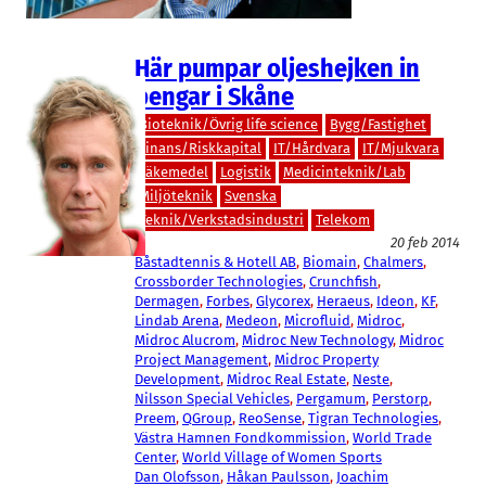
Här pumpar oljeshejken in
pengar i Skåne
Bioteknik/Övrig life science
Bygg/Fastighet
Finans/Riskkapital
IT/Hårdvara
IT/Mjukvara
Läkemedel
Logistik
Medicinteknik/Lab
Miljöteknik
Svenska
Teknik/Verkstadsindustri
Telekom
20 feb 2014
Båstadtennis & Hotell AB
, 
Biomain
, 
Chalmers
, 
Crossborder Technologies
, 
Crunchfish
, 
Dermagen
, 
Forbes
, 
Glycorex
, 
Heraeus
, 
Ideon
, 
KF
, 
Lindab Arena
, 
Medeon
, 
Microfluid
, 
Midroc
, 
Midroc Alucrom
, 
Midroc New Technology
, 
Midroc
Project Management
, 
Midroc Property
Development
, 
Midroc Real Estate
, 
Neste
, 
Nilsson Special Vehicles
, 
Pergamum
, 
Perstorp
, 
Preem
, 
QGroup
, 
ReoSense
, 
Tigran Technologies
, 
Västra Hamnen Fondkommission
, 
World Trade
Center
, 
World Village of Women Sports
Dan Olofsson
, 
Håkan Paulsson
, 
Joachim