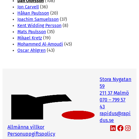
Dan Olofsson
(108)
Jon Carvell
(36)
Håkan Paulsson
(20)
Joachim Samuelsson
(37)
Kent Widding Persson
(8)
Mats Paulsson
(35)
Mikael Kretz
(19)
Mohammed Al-Amoudi
(45)
Oscar Ahlgren
(43)
Stora Nygatan
59
211 37 Malmö
070 – 799 57
43
rapidus@rapi
dus.se
LinkedIn
Facebook
Instagram
Allmänna villkor
Personuppgiftspolicy