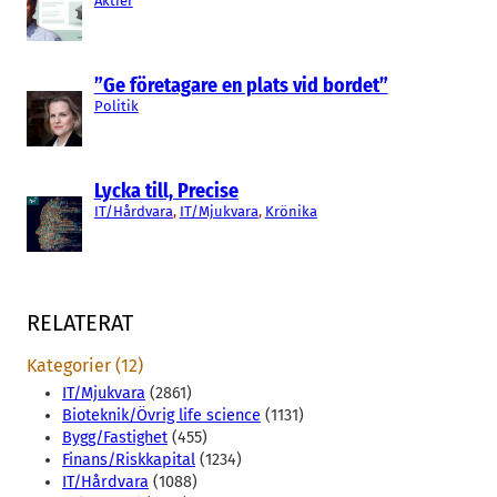
Aktier
”Ge företagare en plats vid bordet”
Politik
Lycka till, Precise
IT/Hårdvara
, 
IT/Mjukvara
, 
Krönika
RELATERAT
Kategorier (12)
IT/Mjukvara
(2861)
Bioteknik/Övrig life science
(1131)
Bygg/Fastighet
(455)
Finans/Riskkapital
(1234)
IT/Hårdvara
(1088)