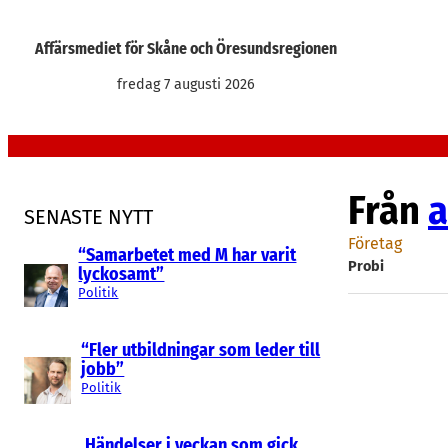
Hoppa
till
Affärsmediet för Skåne och Öresundsregionen
innehåll
fredag 7 augusti 2026
Från
a
SENASTE NYTT
Företag
“Samarbetet med M har varit
Probi
lyckosamt”
Politik
“Fler utbildningar som leder till
jobb”
Politik
Händelser i veckan som gick