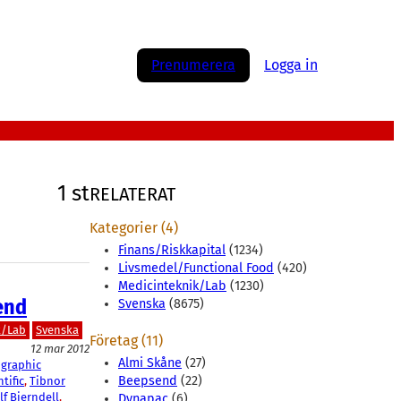
Prenumerera
Logga in
1 st
RELATERAT
Kategorier (4)
Finans/Riskkapital
(1234)
Livsmedel/Functional Food
(420)
Medicinteknik/Lab
(1230)
end
Svenska
(8675)
k/Lab
Svenska
Företag (11)
12 mar 2012
Almi Skåne
(27)
graphic
Beepsend
(22)
tific
, 
Tibnor
lf Bjerndell
, 
Dynapac
(6)