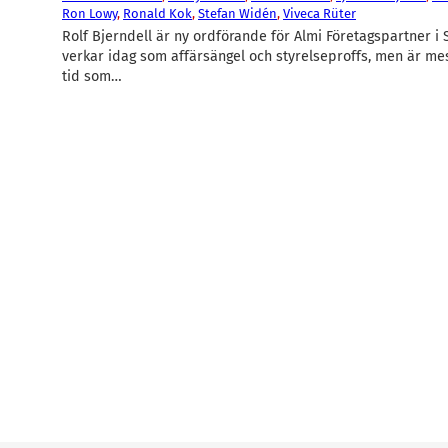
Ron Lowy
, 
Ronald Kok
, 
Stefan Widén
, 
Viveca Rüter
Rolf Bjerndell är ny ordförande för Almi Företagspartner i
verkar idag som affärsängel och styrelseproffs, men är mes
tid som…