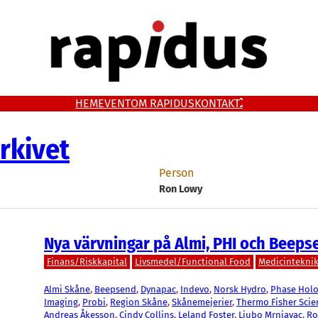
HEM
EVENT
OM RAPIDUS
KONTAKT
rkivet
Person
Ron Lowy
Nya värvningar på Almi, PHI och Beeps
Finans/Riskkapital
Livsmedel/Functional Food
Medicintekni
Almi Skåne
, 
Beepsend
, 
Dynapac
, 
Indevo
, 
Norsk Hydro
, 
Phase Holo
Imaging
, 
Probi
, 
Region Skåne
, 
Skånemejerier
, 
Thermo Fisher Scien
Andreas Åkesson
, 
Cindy Collins
, 
Leland Foster
, 
Ljubo Mrnjavac
, 
Ro