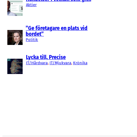
Aktier
”Ge företagare en plats vid
bordet”
Politik
Lycka till, Precise
IT/Hårdvara
, 
IT/Mjukvara
, 
Krönika