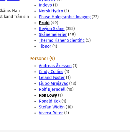
Indevo
(1)
 Skåne. Han
Norsk Hydro
(1)
t känd från sin
Phase Holographic Imaging
(22)
Probi
(49)
Region Skåne
(355)
Skånemejerier
(49)
Thermo Fisher Scientific
(5)
Tibnor
(1)
Personer (9)
Andreas Åkesson
(1)
Cindy Collins
(1)
Leland Foster
(1)
Ljubo Mrnjavac
(18)
Rolf Bjerndell
(10)
Ron Lowy
(1)
Ronald Kok
(1)
Stefan Widén
(10)
Viveca Rüter
(1)