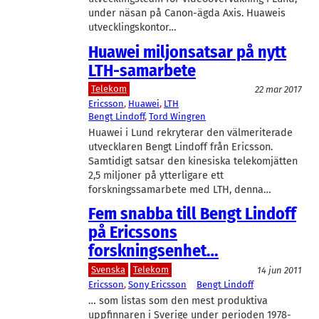
under näsan på Canon-ägda Axis. Huaweis
utvecklingskontor…
Huawei miljonsatsar på nytt
LTH-samarbete
Telekom
22 mar 2017
Ericsson
, 
Huawei
, 
LTH
Bengt Lindoff
, 
Tord Wingren
Huawei i Lund rekryterar den välmeriterade
utvecklaren Bengt Lindoff från Ericsson.
Samtidigt satsar den kinesiska telekomjätten
2,5 miljoner på ytterligare ett
forskningssamarbete med LTH, denna…
Fem snabba till Bengt Lindoff
på Ericssons
forskningsenhet…
Svenska
Telekom
14 jun 2011
Ericsson
, 
Sony Ericsson
Bengt Lindoff
… som listas som den mest produktiva
uppfinnaren i Sverige under perioden 1978-