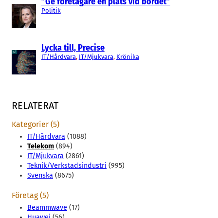
”Ge företagare en plats vid bordet”
Politik
Lycka till, Precise
IT/Hårdvara
, 
IT/Mjukvara
, 
Krönika
RELATERAT
Kategorier (5)
IT/Hårdvara
(1088)
Telekom
(894)
IT/Mjukvara
(2861)
Teknik/Verkstadsindustri
(995)
Svenska
(8675)
Företag (5)
Beammwave
(17)
Huawei
(56)