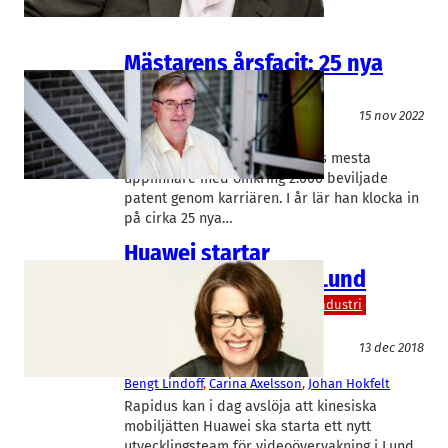
Mästarens årsfacit: 25 nya
patent
Telekom
15 nov 2022
Bengt Lindoff
Bengt Lindoff är en av Sveriges mesta
uppfinnare med omkring 2.000 beviljade
patent genom karriären. I år lär han klocka in
på cirka 25 nya…
Huawei startar
kamerautveckling i Lund
IT/Mjukvara
Teknik/Verkstadsindustri
Telekom
13 dec 2018
Huawei
Bengt Lindoff
, 
Carina Axelsson
, 
Johan Hokfelt
Rapidus kan i dag avslöja att kinesiska
mobiljätten Huawei ska starta ett nytt
utvecklingsteam för videoövervakning i Lund,