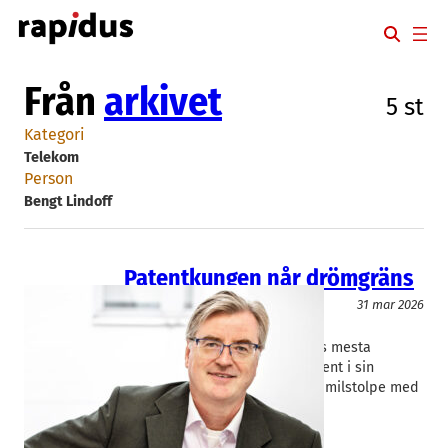
Hoppa
till
innehåll
Från
arkivet
5 st
Kategori
Telekom
Person
Bengt Lindoff
Patentkungen når drömgräns
IT/Hårdvara
Telekom
31 mar 2026
Beammwave
Bengt Lindoff
Bengt Lindoff är en av Sveriges mesta
uppfinnare, med tusentals patent i sin
portfölj. Nu har han nått en ny milstolpe med
500 beviljade patent…