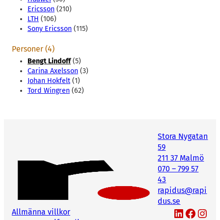
Ericsson
(210)
LTH
(106)
Sony Ericsson
(115)
Personer (4)
Bengt Lindoff
(5)
Carina Axelsson
(3)
Johan Hokfelt
(1)
Tord Wingren
(62)
Stora Nygatan
59
211 37 Malmö
070 – 799 57
43
rapidus@rapi
dus.se
LinkedIn
Facebook
Instagram
Allmänna villkor