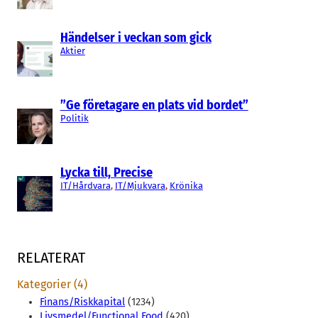
Händelser i veckan som gick
Aktier
”Ge företagare en plats vid bordet”
Politik
Lycka till, Precise
IT/Hårdvara
, 
IT/Mjukvara
, 
Krönika
RELATERAT
Kategorier (4)
Finans/Riskkapital
(1234)
Livsmedel/Functional Food
(420)