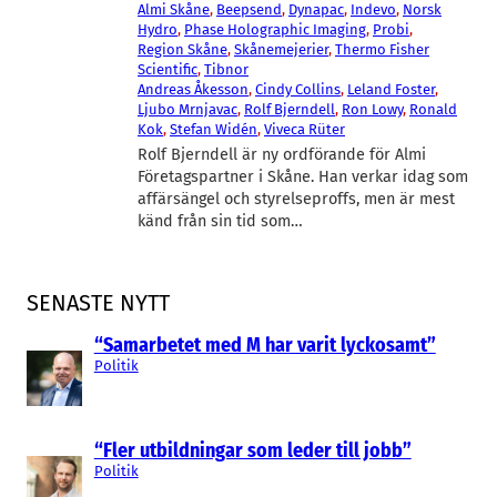
Almi Skåne
, 
Beepsend
, 
Dynapac
, 
Indevo
, 
Norsk
Hydro
, 
Phase Holographic Imaging
, 
Probi
, 
Region Skåne
, 
Skånemejerier
, 
Thermo Fisher
Scientific
, 
Tibnor
Andreas Åkesson
, 
Cindy Collins
, 
Leland Foster
, 
Ljubo Mrnjavac
, 
Rolf Bjerndell
, 
Ron Lowy
, 
Ronald
Kok
, 
Stefan Widén
, 
Viveca Rüter
Rolf Bjerndell är ny ordförande för Almi
Företagspartner i Skåne. Han verkar idag som
affärsängel och styrelseproffs, men är mest
känd från sin tid som…
SENASTE NYTT
“Samarbetet med M har varit lyckosamt”
Politik
“Fler utbildningar som leder till jobb”
Politik