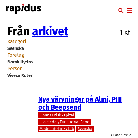
Hoppa
till
innehåll
Från
arkivet
1 st
Kategori
Svenska
Företag
Norsk Hydro
Person
Viveca Rüter
Nya värvningar på Almi, PHI
och Beepsend
Finans/Riskkapital
Livsmedel/Functional Food
Medicinteknik/Lab
Svenska
12 mar 2012