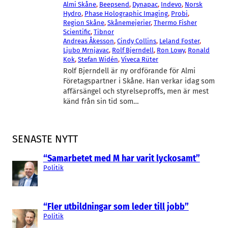
Almi Skåne
, 
Beepsend
, 
Dynapac
, 
Indevo
, 
Norsk
Hydro
, 
Phase Holographic Imaging
, 
Probi
, 
Region Skåne
, 
Skånemejerier
, 
Thermo Fisher
Scientific
, 
Tibnor
Andreas Åkesson
, 
Cindy Collins
, 
Leland Foster
, 
Ljubo Mrnjavac
, 
Rolf Bjerndell
, 
Ron Lowy
, 
Ronald
Kok
, 
Stefan Widén
, 
Viveca Rüter
Rolf Bjerndell är ny ordförande för Almi
Företagspartner i Skåne. Han verkar idag som
affärsängel och styrelseproffs, men är mest
känd från sin tid som…
SENASTE NYTT
“Samarbetet med M har varit lyckosamt”
Politik
“Fler utbildningar som leder till jobb”
Politik