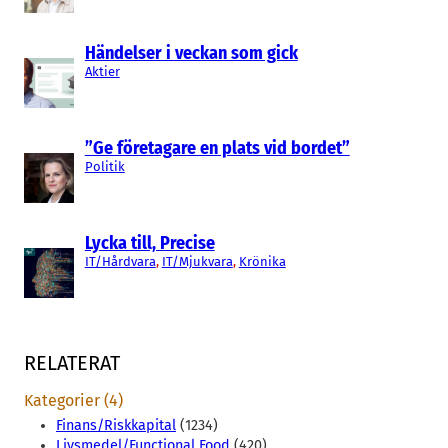
Händelser i veckan som gick
Aktier
”Ge företagare en plats vid bordet”
Politik
Lycka till, Precise
IT/Hårdvara
, 
IT/Mjukvara
, 
Krönika
RELATERAT
Kategorier (4)
Finans/Riskkapital
(1234)
Livsmedel/Functional Food
(420)