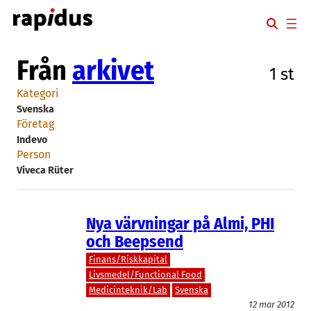
Hoppa
till
innehåll
Från
arkivet
1 st
Kategori
Svenska
Företag
Indevo
Person
Viveca Rüter
Nya värvningar på Almi, PHI
och Beepsend
Finans/Riskkapital
Livsmedel/Functional Food
Medicinteknik/Lab
Svenska
12 mar 2012