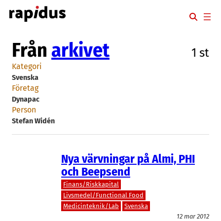
Hoppa
till
innehåll
Från
arkivet
1 st
Kategori
Svenska
Företag
Dynapac
Person
Stefan Widén
Nya värvningar på Almi, PHI
och Beepsend
Finans/Riskkapital
Livsmedel/Functional Food
Medicinteknik/Lab
Svenska
12 mar 2012