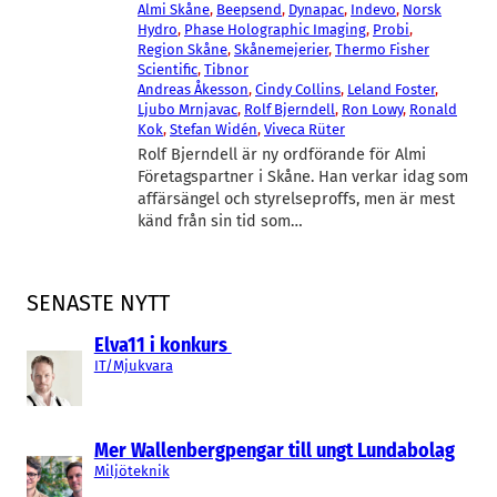
Almi Skåne
, 
Beepsend
, 
Dynapac
, 
Indevo
, 
Norsk
Hydro
, 
Phase Holographic Imaging
, 
Probi
, 
Region Skåne
, 
Skånemejerier
, 
Thermo Fisher
Scientific
, 
Tibnor
Andreas Åkesson
, 
Cindy Collins
, 
Leland Foster
, 
Ljubo Mrnjavac
, 
Rolf Bjerndell
, 
Ron Lowy
, 
Ronald
Kok
, 
Stefan Widén
, 
Viveca Rüter
Rolf Bjerndell är ny ordförande för Almi
Företagspartner i Skåne. Han verkar idag som
affärsängel och styrelseproffs, men är mest
känd från sin tid som…
SENASTE NYTT
Elva11 i konkurs
IT/Mjukvara
Mer Wallenbergpengar till ungt Lundabolag
Miljöteknik