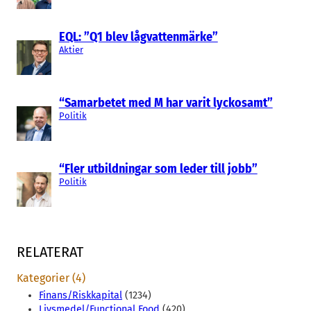
EQL: ”Q1 blev lågvattenmärke”
Aktier
“Samarbetet med M har varit lyckosamt”
Politik
“Fler utbildningar som leder till jobb”
Politik
RELATERAT
Kategorier (4)
Finans/Riskkapital
(1234)
Livsmedel/Functional Food
(420)