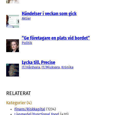
Händelser i veckan som gick
Aktier
”Ge företagare en plats vid bordet”
Politik
Lycka till, Precise
IT/Hårdvara
, 
IT/Mjukvara
, 
Krönika
RELATERAT
Kategorier (4)
Finans/Riskkapital
(1234)
Livsmedel/Functional Food
(420)