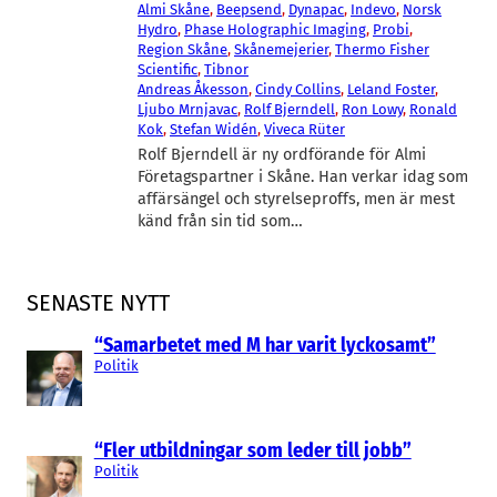
Almi Skåne
, 
Beepsend
, 
Dynapac
, 
Indevo
, 
Norsk
Hydro
, 
Phase Holographic Imaging
, 
Probi
, 
Region Skåne
, 
Skånemejerier
, 
Thermo Fisher
Scientific
, 
Tibnor
Andreas Åkesson
, 
Cindy Collins
, 
Leland Foster
, 
Ljubo Mrnjavac
, 
Rolf Bjerndell
, 
Ron Lowy
, 
Ronald
Kok
, 
Stefan Widén
, 
Viveca Rüter
Rolf Bjerndell är ny ordförande för Almi
Företagspartner i Skåne. Han verkar idag som
affärsängel och styrelseproffs, men är mest
känd från sin tid som…
SENASTE NYTT
“Samarbetet med M har varit lyckosamt”
Politik
“Fler utbildningar som leder till jobb”
Politik