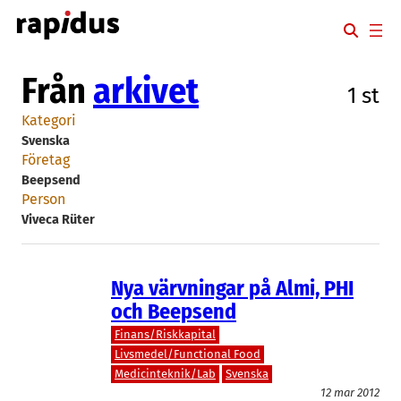
Hoppa
till
innehåll
Från
arkivet
1 st
Kategori
Svenska
Företag
Beepsend
Person
Viveca Rüter
Nya värvningar på Almi, PHI
och Beepsend
Finans/Riskkapital
Livsmedel/Functional Food
Medicinteknik/Lab
Svenska
12 mar 2012