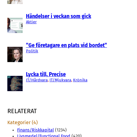
Händelser i veckan som gick
Aktier
”Ge företagare en plats vid bordet”
Politik
Lycka till, Precise
IT/Hårdvara
, 
IT/Mjukvara
, 
Krönika
RELATERAT
Kategorier (4)
Finans/Riskkapital
(1234)
Livsmedel/Functional Food
(420)