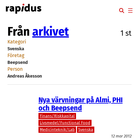
Hoppa
till
innehåll
Från
arkivet
1 st
Kategori
Svenska
Företag
Beepsend
Person
Andreas Åkesson
Nya värvningar på Almi, PHI
och Beepsend
Finans/Riskkapital
Livsmedel/Functional Food
Medicinteknik/Lab
Svenska
12 mar 2012