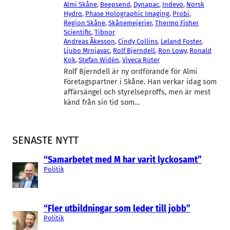
Almi Skåne
, 
Beepsend
, 
Dynapac
, 
Indevo
, 
Norsk
Hydro
, 
Phase Holographic Imaging
, 
Probi
, 
Region Skåne
, 
Skånemejerier
, 
Thermo Fisher
Scientific
, 
Tibnor
Andreas Åkesson
, 
Cindy Collins
, 
Leland Foster
, 
Ljubo Mrnjavac
, 
Rolf Bjerndell
, 
Ron Lowy
, 
Ronald
Kok
, 
Stefan Widén
, 
Viveca Rüter
Rolf Bjerndell är ny ordförande för Almi
Företagspartner i Skåne. Han verkar idag som
affärsängel och styrelseproffs, men är mest
känd från sin tid som…
SENASTE NYTT
“Samarbetet med M har varit lyckosamt”
Politik
“Fler utbildningar som leder till jobb”
Politik