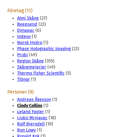
Företag (11)
Almi Skåne
(27)
Beepsend
(22)
Dynapac
(6)
Indevo
(1)
Norsk Hydro
(1)
Phase Holographic Imaging
(22)
Probi
(49)
Region Skåne
(355)
Skånemejerier
(49)
Thermo Fisher Scientific
(5)
Tibnor
(1)
Personer (9)
Andreas Åkesson
(1)
Cindy Collins
(1)
Leland Foster
(1)
Ljubo Mrnjavac
(18)
Rolf Bjerndell
(10)
Ron Lowy
(1)
Ronald Kok
(1)