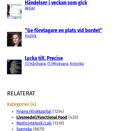
Händelser i veckan som gick
Aktier
”Ge företagare en plats vid bordet”
Politik
Lycka till, Precise
IT/Hårdvara
, 
IT/Mjukvara
, 
Krönika
RELATERAT
Kategorier (4)
Finans/Riskkapital
(1234)
Livsmedel/Functional Food
(420)
Medicinteknik/Lab
(1230)
Svenska
(8675)