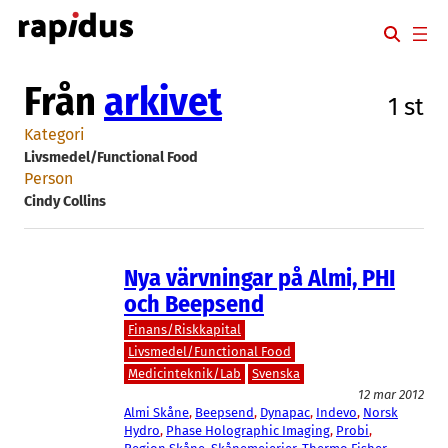
Hoppa
till
innehåll
Från
arkivet
1 st
Kategori
Livsmedel/Functional Food
Person
Cindy Collins
Nya värvningar på Almi, PHI
och Beepsend
Finans/Riskkapital
Livsmedel/Functional Food
Medicinteknik/Lab
Svenska
12 mar 2012
Almi Skåne
, 
Beepsend
, 
Dynapac
, 
Indevo
, 
Norsk
Hydro
, 
Phase Holographic Imaging
, 
Probi
, 