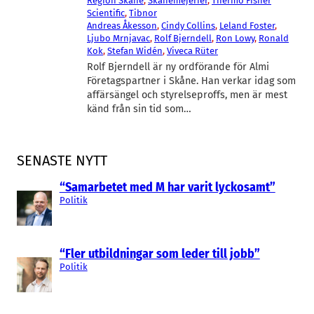
Region Skåne
, 
Skånemejerier
, 
Thermo Fisher
Scientific
, 
Tibnor
Andreas Åkesson
, 
Cindy Collins
, 
Leland Foster
, 
Ljubo Mrnjavac
, 
Rolf Bjerndell
, 
Ron Lowy
, 
Ronald
Kok
, 
Stefan Widén
, 
Viveca Rüter
Rolf Bjerndell är ny ordförande för Almi
Företagspartner i Skåne. Han verkar idag som
affärsängel och styrelseproffs, men är mest
känd från sin tid som…
SENASTE NYTT
“Samarbetet med M har varit lyckosamt”
Politik
“Fler utbildningar som leder till jobb”
Politik