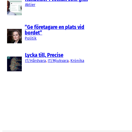
Aktier
”Ge företagare en plats vid
bordet”
Politik
Lycka till, Precise
IT/Hårdvara
, 
IT/Mjukvara
, 
Krönika