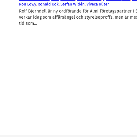
Ron Lowy
, 
Ronald Kok
, 
Stefan Widén
, 
Viveca Rüter
Rolf Bjerndell är ny ordförande för Almi Företagspartner i
verkar idag som affärsängel och styrelseproffs, men är mes
tid som…