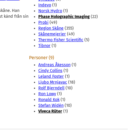
Indevo
(1)
 Skåne. Han
Norsk Hydro
(1)
t känd från sin
Phase Holographic Imaging
(22)
Probi
(49)
Region Skåne
(355)
Skånemejerier
(49)
Thermo Fisher Scientific
(5)
Tibnor
(1)
Personer (9)
Andreas Åkesson
(1)
Cindy Collins
(1)
Leland Foster
(1)
Ljubo Mrnjavac
(18)
Rolf Bjerndell
(10)
Ron Lowy
(1)
Ronald Kok
(1)
Stefan Widén
(10)
Viveca Rüter
(1)