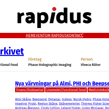
HEM
EVENT
OM RAPIDUS
KONTAKT
rkivet
Företag
Person
tional Food
Phase Holographic Imaging
Viveca Rüter
Nya värvningar på Almi, PHI och Beeps
Finans/Riskkapital
Livsmedel/Functional Food
Medicintekni
Almi Skåne
, 
Beepsend
, 
Dynapac
, 
Indevo
, 
Norsk Hydro
, 
Phase Holo
Imaging
, 
Probi
, 
Region Skåne
, 
Skånemejerier
, 
Thermo Fisher Scien
Andreas Åkesson
, 
Cindy Collins
, 
Leland Foster
, 
Ljubo Mrnjavac
, 
Ro