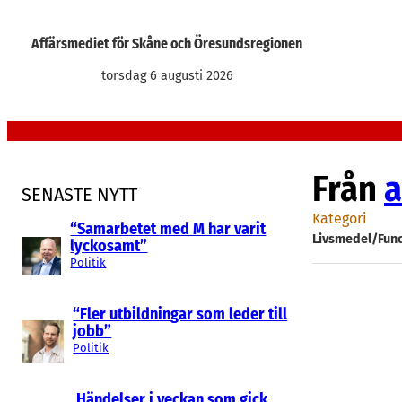
Hoppa
till
Affärsmediet för Skåne och Öresundsregionen
innehåll
torsdag 6 augusti 2026
Från
a
SENASTE NYTT
Kategori
“Samarbetet med M har varit
Livsmedel/Func
lyckosamt”
Politik
“Fler utbildningar som leder till
jobb”
Politik
Händelser i veckan som gick