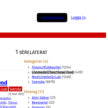
Prenumerera
Logga in
1 st
RELATERAT
Kategorier (4)
Finans/Riskkapital
(1234)
Livsmedel/Functional Food
(420)
Medicinteknik/Lab
(1230)
end
Svenska
(8675)
k/Lab
Svenska
Företag (11)
12 mar 2012
Almi Skåne
(27)
graphic
Beepsend
(22)
tific
, 
Tibnor
lf Bjerndell
, 
Dynapac
(6)