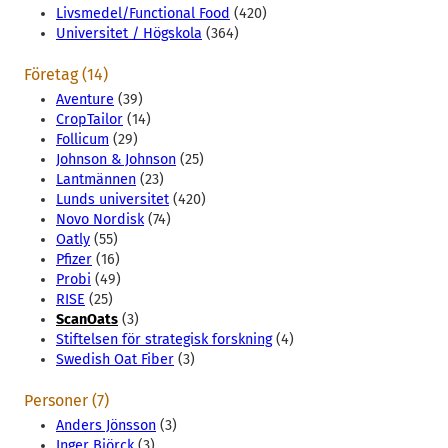
Livsmedel/Functional Food
(420)
Universitet / Högskola
(364)
Företag (14)
Aventure
(39)
CropTailor
(14)
Follicum
(29)
Johnson & Johnson
(25)
Lantmännen
(23)
Lunds universitet
(420)
Novo Nordisk
(74)
Oatly
(55)
Pfizer
(16)
Probi
(49)
RISE
(25)
ScanOats
(3)
Stiftelsen för strategisk forskning
(4)
Swedish Oat Fiber
(3)
Personer (7)
Anders Jönsson
(3)
Inger Björck
(3)