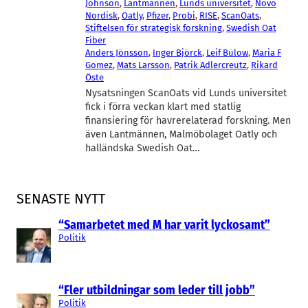
Johnson
, 
Lantmännen
, 
Lunds universitet
, 
Novo
Nordisk
, 
Oatly
, 
Pfizer
, 
Probi
, 
RISE
, 
ScanOats
, 
Stiftelsen för strategisk forskning
, 
Swedish Oat
Fiber
Anders Jönsson
, 
Inger Björck
, 
Leif Bülow
, 
Maria F
Gomez
, 
Mats Larsson
, 
Patrik Adlercreutz
, 
Rikard
Öste
Nysatsningen ScanOats vid Lunds universitet
fick i förra veckan klart med statlig
finansiering för havrerelaterad forskning. Men
även Lantmännen, Malmöbolaget Oatly och
halländska Swedish Oat…
SENASTE NYTT
“Samarbetet med M har varit lyckosamt”
Politik
“Fler utbildningar som leder till jobb”
Politik