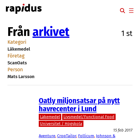
Hoppa
till
innehåll
Från
arkivet
1 st
Kategori
Läkemedel
Företag
ScanOats
Person
Mats Larsson
Oatly miljonsatsar på nytt
havrecenter i Lund
Läkemedel
Livsmedel/Functional Food
Universitet / Högskola
15 feb 2017
Aventure
, 
CropTailor
, 
Follicum
, 
Johnson &