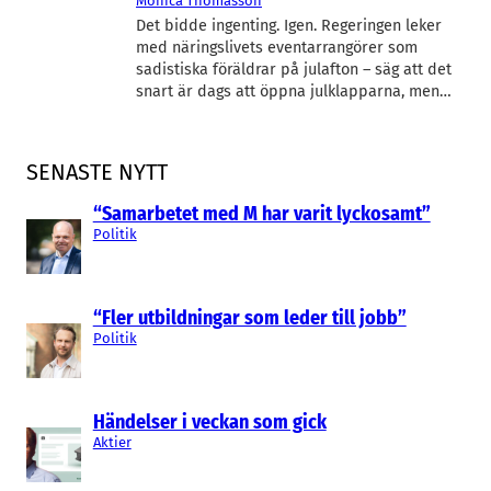
Monica Thomasson
Det bidde ingenting. Igen. Regeringen leker
med näringslivets eventarrangörer som
sadistiska föräldrar på julafton – säg att det
snart är dags att öppna julklapparna, men…
SENASTE NYTT
“Samarbetet med M har varit lyckosamt”
Politik
“Fler utbildningar som leder till jobb”
Politik
Händelser i veckan som gick
Aktier