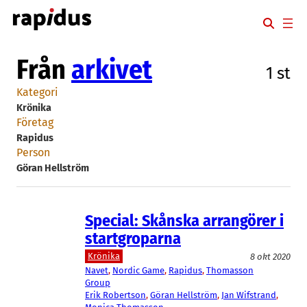
Hoppa
till
innehåll
Från
arkivet
1 st
Kategori
Krönika
Företag
Rapidus
Person
Göran Hellström
Special: Skånska arrangörer i
startgroparna
Krönika
8 okt 2020
Navet
, 
Nordic Game
, 
Rapidus
, 
Thomasson
Group
Erik Robertson
, 
Göran Hellström
, 
Jan Wifstrand
, 