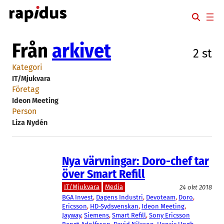
Hoppa
till
innehåll
Från
arkivet
2 st
Kategori
IT/Mjukvara
Företag
Ideon Meeting
Person
Liza Nydén
Nya värvningar: Doro-chef tar
över Smart Refill
IT/Mjukvara
Media
24 okt 2018
BGA Invest
, 
Dagens Industri
, 
Devoteam
, 
Doro
, 
Ericsson
, 
HD-Sydsvenskan
, 
Ideon Meeting
, 
Jayway
, 
Siemens
, 
Smart Refill
, 
Sony Ericsson