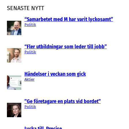
SENASTE NYTT
“Samarbetet med M har varit lyckosamt”
Politik
“Fler utbildningar som leder till jobb”
Politik
Händelser i veckan som gick
Aktier
”Ge företagare en plats vid bordet”
Politik
Lycka till, Precise