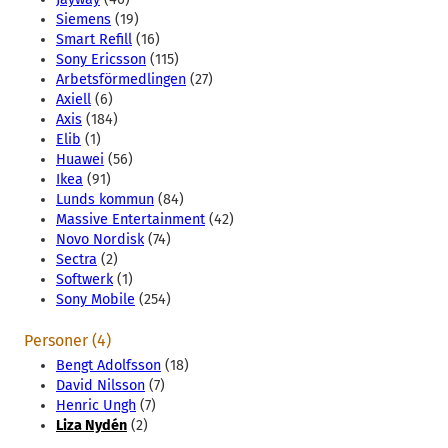
Siemens
(19)
Smart Refill
(16)
Sony Ericsson
(115)
Arbetsförmedlingen
(27)
Axiell
(6)
Axis
(184)
Elib
(1)
Huawei
(56)
Ikea
(91)
Lunds kommun
(84)
Massive Entertainment
(42)
Novo Nordisk
(74)
Sectra
(2)
Softwerk
(1)
Sony Mobile
(254)
Personer (4)
Bengt Adolfsson
(18)
David Nilsson
(7)
Henric Ungh
(7)
Liza Nydén
(2)