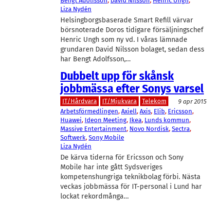
Bengt Adolfsson
, 
David Nilsson
, 
Henric Ungh
, 
Liza Nydén
Helsingborgsbaserade Smart Refill värvar
börsnoterade Doros tidigare försäljningschef
Henric Ungh som ny vd. I våras lämnade
grundaren David Nilsson bolaget, sedan dess
har Bengt Adolfsson,…
Dubbelt upp för skånsk
jobbmässa efter Sonys varsel
IT/Hårdvara
IT/Mjukvara
Telekom
9 apr 2015
Arbetsförmedlingen
, 
Axiell
, 
Axis
, 
Elib
, 
Ericsson
, 
Huawei
, 
Ideon Meeting
, 
Ikea
, 
Lunds kommun
, 
Massive Entertainment
, 
Novo Nordisk
, 
Sectra
, 
Softwerk
, 
Sony Mobile
Liza Nydén
De kärva tiderna för Ericsson och Sony
Mobile har inte gått Sydsveriges
kompetenshungriga teknikbolag förbi. Nästa
veckas jobbmässa för IT-personal i Lund har
lockat rekordmånga…