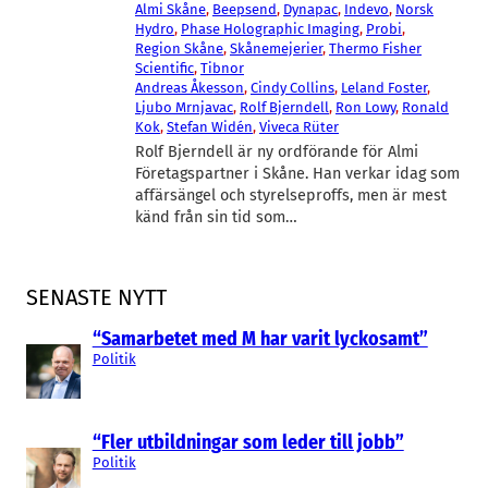
Almi Skåne
, 
Beepsend
, 
Dynapac
, 
Indevo
, 
Norsk
Hydro
, 
Phase Holographic Imaging
, 
Probi
, 
Region Skåne
, 
Skånemejerier
, 
Thermo Fisher
Scientific
, 
Tibnor
Andreas Åkesson
, 
Cindy Collins
, 
Leland Foster
, 
Ljubo Mrnjavac
, 
Rolf Bjerndell
, 
Ron Lowy
, 
Ronald
Kok
, 
Stefan Widén
, 
Viveca Rüter
Rolf Bjerndell är ny ordförande för Almi
Företagspartner i Skåne. Han verkar idag som
affärsängel och styrelseproffs, men är mest
känd från sin tid som…
SENASTE NYTT
“Samarbetet med M har varit lyckosamt”
Politik
“Fler utbildningar som leder till jobb”
Politik