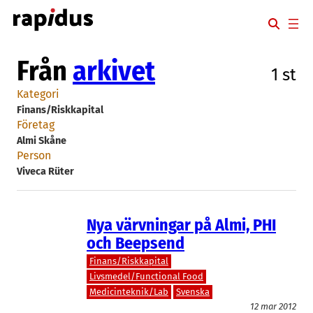
Hoppa
till
innehåll
Från
arkivet
1 st
Kategori
Finans/Riskkapital
Företag
Almi Skåne
Person
Viveca Rüter
Nya värvningar på Almi, PHI
och Beepsend
Finans/Riskkapital
Livsmedel/Functional Food
Medicinteknik/Lab
Svenska
12 mar 2012