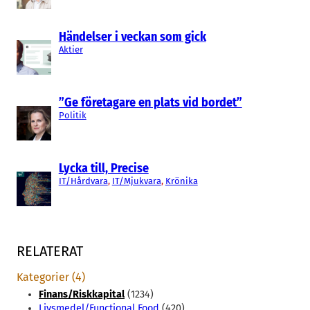
Händelser i veckan som gick
Aktier
”Ge företagare en plats vid bordet”
Politik
Lycka till, Precise
IT/Hårdvara
, 
IT/Mjukvara
, 
Krönika
RELATERAT
Kategorier (4)
Finans/Riskkapital
(1234)
Livsmedel/Functional Food
(420)