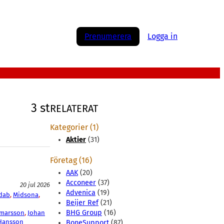
Prenumerera
Logga in
3 st
RELATERAT
Kategorier (1)
Aktier
(31)
Företag (16)
AAK
(20)
Acconeer
(37)
20 jul 2026
Advenica
(19)
dab
, 
Midsona
, 
Beijer Ref
(21)
BHG Group
(16)
lmarsson
, 
Johan
Hansson
BoneSupport
(87)