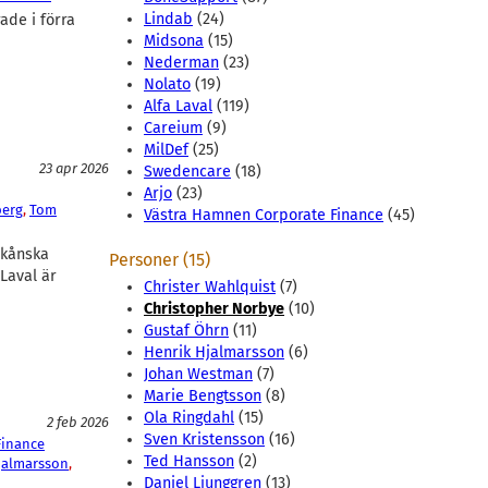
Lindab
(24)
ade i förra
Midsona
(15)
Nederman
(23)
Nolato
(19)
Alfa Laval
(119)
Careium
(9)
MilDef
(25)
23 apr 2026
Swedencare
(18)
Arjo
(23)
berg
, 
Tom
Västra Hamnen Corporate Finance
(45)
skånska
Personer (15)
Laval är
Christer Wahlquist
(7)
Christopher Norbye
(10)
Gustaf Öhrn
(11)
Henrik Hjalmarsson
(6)
Johan Westman
(7)
Marie Bengtsson
(8)
Ola Ringdahl
(15)
2 feb 2026
Sven Kristensson
(16)
Finance
Ted Hansson
(2)
jalmarsson
, 
Daniel Ljunggren
(13)