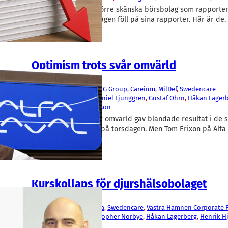
Ännu fler av de 20 större skånska börsbolag som rapporter
veckan och på måndagen föll på sina rapporter. Här är de.
Optimism trots svår omvärld
Aktier
Alfa Laval
, 
Beijer Ref
, 
BHG Group
, 
Careium
, 
MilDef
, 
Swedencare
Christopher Norbye
, 
Daniel Ljunggren
, 
Gustaf Öhrn
, 
Håkan Lager
Erixon
, 
Tove Christiansson
Tuff och oförutsägbar omvärld gav blandade resultat i de 
kvartalsrapporterna på torsdagen. Men Tom Erixon på Alfa 
optimistisk.
Kurskollaps för djurshälsobolaget
Aktier
Arjo
, 
Beijer Ref
, 
Midsona
, 
Swedencare
, 
Västra Hamnen Corporate 
Andreas Elgaard
, 
Christopher Norbye
, 
Håkan Lagerberg
, 
Henrik H
Oscar Ahlgren