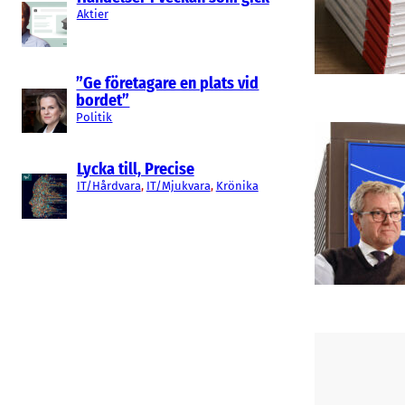
Aktier
”Ge företagare en plats vid
bordet”
Politik
Lycka till, Precise
IT/Hårdvara
, 
IT/Mjukvara
, 
Krönika