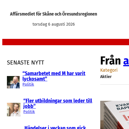
Hoppa
till
Affärsmediet för Skåne och Öresundsregionen
innehåll
torsdag 6 augusti 2026
Från
a
SENASTE NYTT
Kategori
“Samarbetet med M har varit
Aktier
lyckosamt”
Politik
“Fler utbildningar som leder till
jobb”
Politik
Händelser i veckan som gick