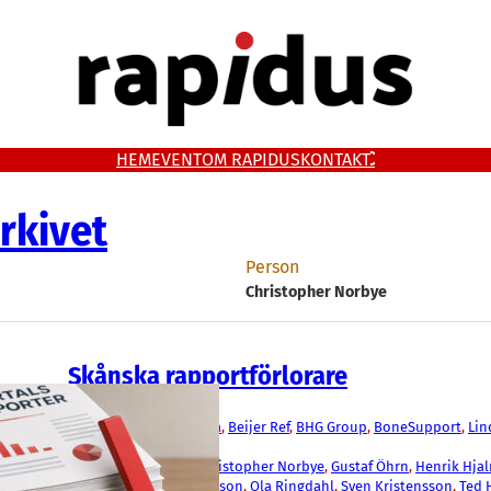
HEM
EVENT
OM RAPIDUS
KONTAKT
rkivet
Person
Christopher Norbye
Skånska rapportförlorare
Aktier
AAK
, 
Acconeer
, 
Advenica
, 
Beijer Ref
, 
BHG Group
, 
BoneSupport
, 
Lin
Nederman
, 
Nolato
Christer Wahlquist
, 
Christopher Norbye
, 
Gustaf Öhrn
, 
Henrik Hja
Westman
, 
Marie Bengtsson
, 
Ola Ringdahl
, 
Sven Kristensson
, 
Ted 