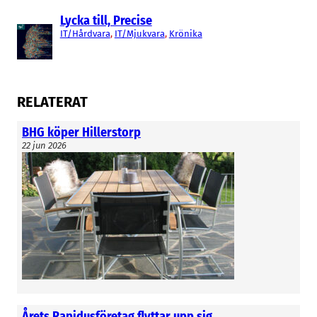
Lycka till, Precise
IT/Hårdvara
, 
IT/Mjukvara
, 
Krönika
RELATERAT
BHG köper Hillerstorp
22 jun 2026
Årets Rapidusföretag flyttar upp sig