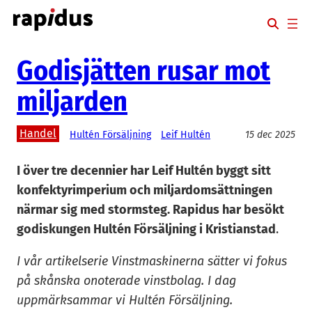
Hoppa
till
innehåll
Godisjätten rusar mot
miljarden
Handel
Hultén Försäljning
Leif Hultén
15 dec 2025
I över tre decennier har Leif Hultén byggt sitt
konfektyrimperium och miljardomsättningen
närmar sig med stormsteg. Rapidus har besökt
godiskungen Hultén Försäljning i Kristianstad
.
I vår artikelserie Vinstmaskinerna sätter vi fokus
på skånska onoterade vinstbolag. I dag
uppmärksammar vi Hultén Försäljning.