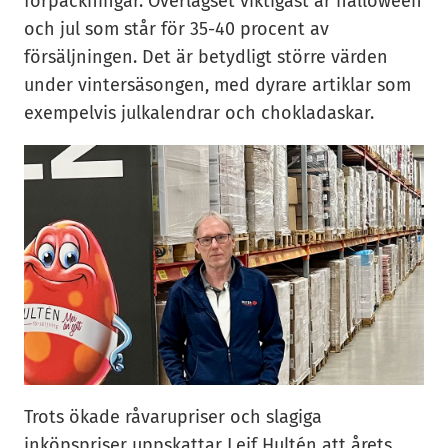
förpackningar. Överlägset viktigast är halloween
och jul som står för 35-40 procent av
försäljningen. Det är betydligt större värden
under vintersäsongen, med dyrare artiklar som
exempelvis julkalendrar och chokladaskar.
Trots ökade råvarupriser och slagiga
inköpspriser uppskattar Leif Hultén att årets