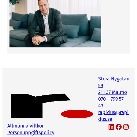
Stora Nygatan
59
211 37 Malmö
070 – 799 57
43
rapidus@rapi
dus.se
LinkedIn
Facebook
Instagram
Allmänna villkor
Personuppgiftspolicy