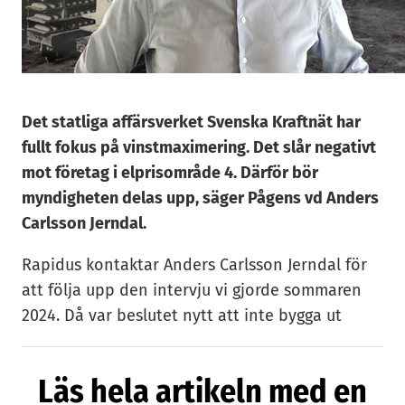
Det statliga affärsverket Svenska Kraftnät har
fullt fokus på vinstmaximering. Det slår negativt
mot företag i elprisområde 4. Därför bör
myndigheten delas upp, säger Pågens vd Anders
Carlsson Jerndal.
Rapidus kontaktar Anders Carlsson Jerndal för
att följa upp den intervju vi gjorde sommaren
2024. Då var beslutet nytt att inte bygga ut
bagerikapacitet i Malmö, utan i Landskrona. Då
liksom nu hade Anders Carlsson Jerndal stark
Läs hela artikeln med en
kritik mot energipolitiken och