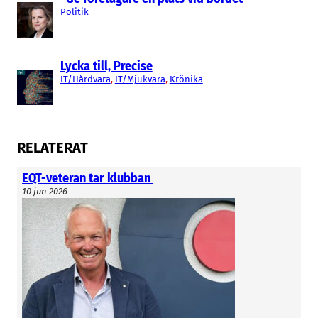
och finns till exempel etablerat mellan Danmark
Politik
och Tyskland.
Avveckla elprisområden i Sverige och inför ett
nationellt elprisområde som är kopplat till
Lycka till, Precise
nordiska elnätet och elsystemet. Införande eller
IT/Hårdvara
, 
IT/Mjukvara
, 
Krönika
avvecklande av elprisområden kan beslutas med
nationell suveränitet. Det är ej ett EU-beslut som
vissa politiker påstår för att avsäga sig ansvar.
RELATERAT
Inför mothandelsystem och avtal med
importbehövande marknader såsom Danmark.
EQT-veteran tar klubban
Investera i lokal planerbar elproduktion och
10 jun 2026
utbyggd nätöverföringskapacitet. Använd
inbetalda flaskhalsintäkter till vad de är
avsedda för.
Säkerställ tillämpning av marginalprissättning av
Nord Pool elproduktions-struktur baserat på
”cost plus” i enlighet med det regelverk som är
satt för Nord Pool.
Dela upp Svenska Kraftnät i två enheter, en
myndighetsdel och ett affärsverk. Detta då det är