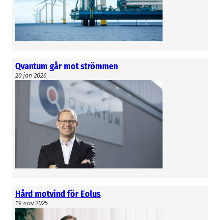
Emiliano Strauss
Gunnar Wrede
Qvantum går mot strömmen
20 jan 2026
Hård motvind för Eolus
19 nov 2025