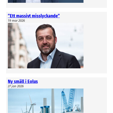
uppenbart att Svenska Kraftnät idag ej hanterar
de två olika roller de har, utan har fullt fokus på
”Ett massivt misslyckande”
att vinstmaximera affärsverksdelen – vilket slår
19 mar 2026
hårt på företag och konsumenter i Sverige i
prisområde 3 och framförallt 4.
Avsluta den flödesbaserade
prissättningsmodellen som driver upp prisbild i
södra Sverige, dvs återgå till tidigare modell som
gällde innan oktober 2024.
Separera inhemsk elprissättning från
exportprissättning. Detta är görbart, Polen
exempelvis gör detta.
Stoppa ytterligare elkablar till andra länder, tills
vi har löst våra egna effektbrister i södra Sverige.
Ny smäll i Eolus
Tron måste upphöra att Sverige först ska lösa
27 jan 2026
EU:s problem, och sedan våra egna inhemska.
Fokus måste vara rätt, så som andra länder har
fokus på sitt – även Tyskland som eldar kolkraft
för fullt.