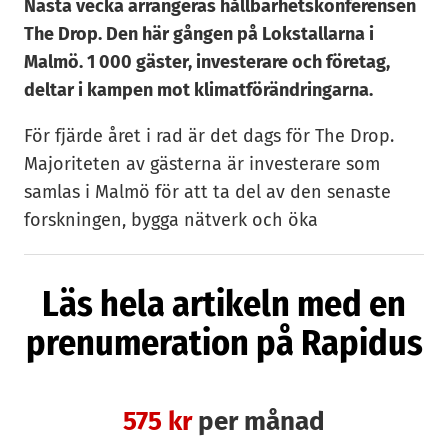
Nästa vecka arrangeras hållbarhetskonferensen
The Drop. Den här gången på Lokstallarna i
Malmö. 1 000 gäster, investerare och företag,
deltar i kampen mot klimatförändringarna.
För fjärde året i rad är det dags för The Drop.
Majoriteten av gästerna är investerare som
samlas i Malmö för att ta del av den senaste
forskningen, bygga nätverk och öka
kunskaperna om hållbar produktion.
Läs hela artikeln med en
– Det här är en unconference, vilket innebär att
det inte är en konferens i traditionell mening. Vi
prenumeration på Rapidus
har bjudit in varenda deltagare själva och vi har
inget scenprogram. Istället bjuder vi in till
rundabordssamtal som handlar om allt mellan
575 kr
per månad
himmel och jord. Tanken är att det ska vara en