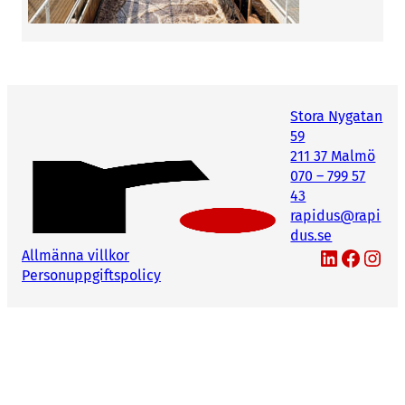
Stora Nygatan
59
211 37 Malmö
070 – 799 57
43
rapidus@rapi
dus.se
LinkedIn
Facebook
Instagram
Allmänna villkor
Personuppgiftspolicy