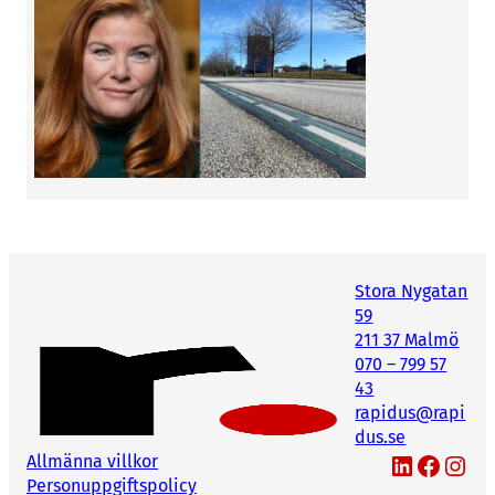
Stora Nygatan
59
211 37 Malmö
070 – 799 57
43
rapidus@rapi
dus.se
LinkedIn
Facebook
Instagram
Allmänna villkor
Personuppgiftspolicy