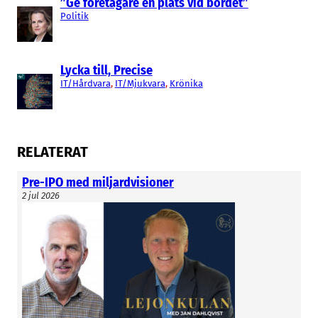
”Ge företagare en plats vid bordet”
Politik
Lycka till, Precise
IT/Hårdvara
, 
IT/Mjukvara
, 
Krönika
RELATERAT
Pre-IPO med miljardvisioner
2 jul 2026