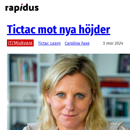
Hoppa
till
innehåll
Tictac mot nya höjder
IT/Mjukvara
Tictac Learn
Carolina Faxe
5 mar 2024