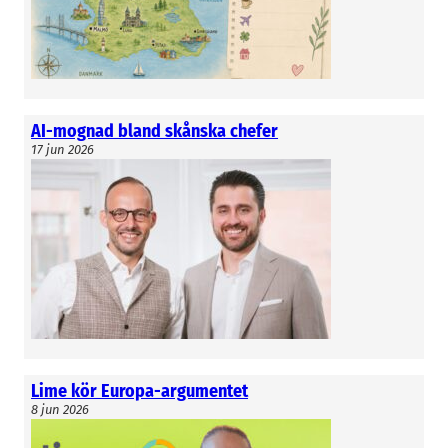
samarbetet med Bridgepoint som vi har lyckats
att integrera verksamheterna på ett bra sätt
och bygga upp organisationen, säger Carolina
Faxe.
AI-mognad bland skånska chefer
Martin Linderoth
17 jun 2026
Lime kör Europa-argumentet
8 jun 2026