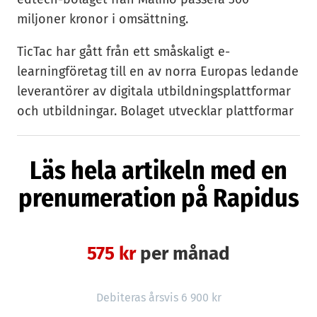
miljoner kronor i omsättning.
TicTac har gått från ett småskaligt e-
learningföretag till en av norra Europas ledande
leverantörer av digitala utbildningsplattformar
och utbildningar. Bolaget utvecklar plattformar
och helhetslösningar för digitalt lärande för
företag och organisationer, inom det så kallade
Läs hela artikeln med en
edtech-segmentet.
prenumeration på Rapidus
2022 klev Tictac in på de danska och tyska
marknaderna genom förvärv av bolagen
Key2Know i Danmark och Interlake i Tyskland.
575 kr
per månad
Det året omsatte Tictac 220 Mkr, vinsten
landade på 37 Mkr.
Debiteras årsvis 6 900 kr
– 2023 omsatte vi 267 miljoner med 34 miljoner i