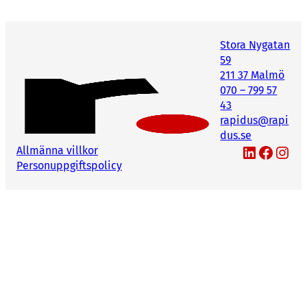
Stora Nygatan
59
211 37 Malmö
070 – 799 57
43
rapidus@rapi
dus.se
LinkedIn
Facebook
Instagram
Allmänna villkor
Personuppgiftspolicy