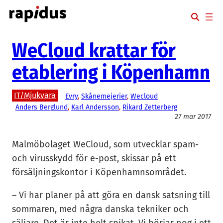
Hoppa
till
innehåll
WeCloud krattar för
etablering i Köpenhamn
IT/Mjukvara
Evry
, 
Skånemejerier
, 
Wecloud
Anders Berglund
, 
Karl Andersson
, 
Rikard Zetterberg
27 mar 2017
Malmöbolaget WeCloud, som utvecklar spam-
och virusskydd för e-post, skissar på ett
försäljningskontor i Köpenhamnsområdet.
– Vi har planer på att göra en dansk satsning till
sommaren, med några danska tekniker och