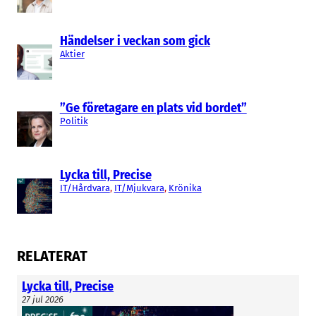
sin e-post, säger Rikard Zetterberg.
Han och Karl Andersson grundade WeCloud
Händelser i veckan som gick
Aktier
2010. Under innevarande räkenskapsår, som
fortgår till sista april, uppskattar Rikard
Zetterberg att omsättningen ökar till 37
”Ge företagare en plats vid bordet”
miljoner kronor. Ägare är Rikard Zetterberg, Karl
Politik
Andersson och Andreas Berglund samt ett tiotal
mindre delägare varav de flesta är anställda.
Lycka till, Precise
Emily Binks
IT/Hårdvara
, 
IT/Mjukvara
, 
Krönika
RELATERAT
Lycka till, Precise
27 jul 2026