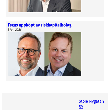
Texus uppköpt av riskkapitalbolag
3 jun 2026
Stora Nygatan
59