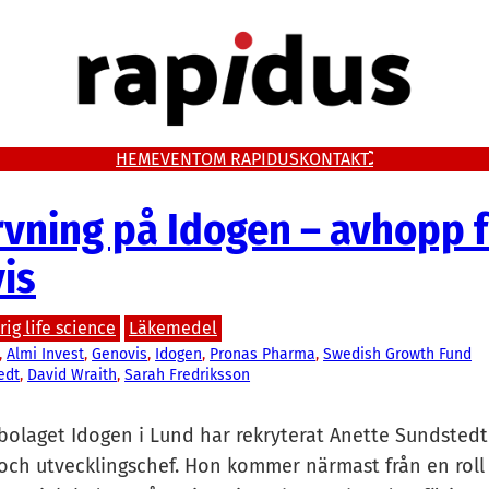
HEM
EVENT
OM RAPIDUS
KONTAKT
rvning på Idogen – avhopp 
is
ig life science
Läkemedel
, 
Almi Invest
, 
Genovis
, 
Idogen
, 
Pronas Pharma
, 
Swedish Growth Fund
edt
, 
David Wraith
, 
Sarah Fredriksson
olaget Idogen i Lund har rekryterat Anette Sundsted
 och utvecklingschef.
Hon kommer närmast från en roll