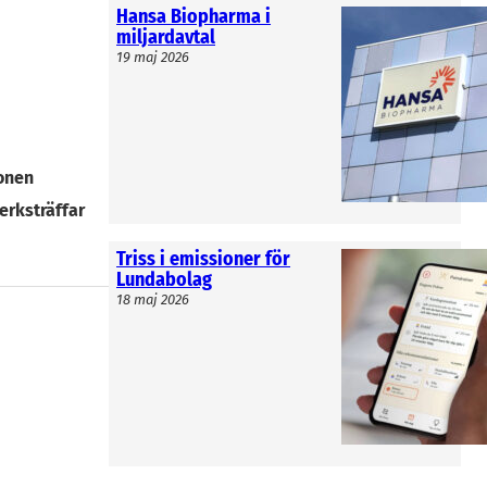
Hansa Biopharma i
miljardavtal
19 maj 2026
onen
erksträffar
Triss i emissioner för
Lundabolag
18 maj 2026