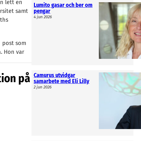
n lett en
Lumito gasar och ber om
rsitet samt
pengar
4 jun 2026
ths
n post som
. Hon var
on tillträtt
n tre
tion på
Camurus utvidgar
n Swedish
samarbete med Eli Lilly
2 jun 2026