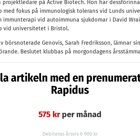
h projektledare på Active Biotech. Hon har dessförinna
p med fokus på immunologisk tolerans vid Lunds unive
m immunterapi vid autoimmuna sjukdomar i David Wrai
 vid universitetet i Bristol.
v börsnoterade Genovis, Sarah Fredriksson, lämnar si
förande. Beslutet klubbas på morgondagens årsstämma
tillverkaren Genovis fram till maj 2015. I dagarna har h
ioteknikbolaget Pronas Pharma i Lund, som just tagit i
la artikeln med en prenumera
onor från Almi Invest och nybildade investeringsfonde
Rapidus
.
575 kr
per månad
Debiteras årsvis 6 900 kr