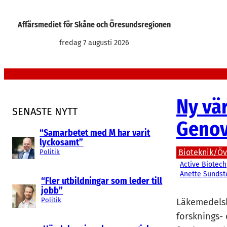
Hoppa
till
Affärsmediet för Skåne och Öresundsregionen
innehåll
fredag 7 augusti 2026
Ny vä
SENASTE NYTT
Genov
“Samarbetet med M har varit
lyckosamt”
Bioteknik/Övr
Politik
Active Biotech
Anette Sundst
“Fler utbildningar som leder till
jobb”
Politik
Läkemedelsb
forsknings-