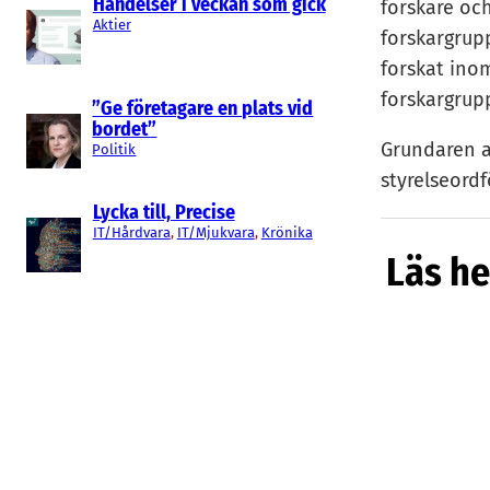
Händelser i veckan som gick
forskare oc
Aktier
forskargrup
forskat ino
forskargrupp
”Ge företagare en plats vid
bordet”
Grundaren a
Politik
styrelseord
vd för enzym
Lycka till, Precise
IT/Hårdvara
, 
IT/Mjukvara
, 
Krönika
som vd för b
Läs he
miljoner kr
Growth Fund