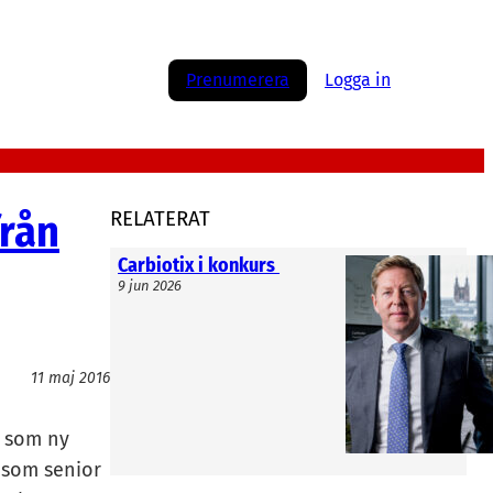
Prenumerera
Logga in
från
RELATERAT
Carbiotix i konkurs
9 jun 2026
11 maj 2016
t som ny
 som senior