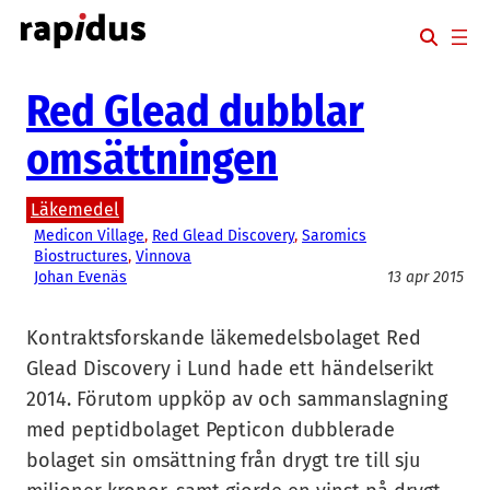
Hoppa
till
innehåll
Red Glead dubblar
omsättningen
Läkemedel
Medicon Village
, 
Red Glead Discovery
, 
Saromics
Biostructures
, 
Vinnova
Johan Evenäs
13 apr 2015
Kontraktsforskande läkemedelsbolaget Red
Glead Discovery i Lund hade ett händelserikt
2014. Förutom uppköp av och sammanslagning
med peptidbolaget Pepticon dubblerade
bolaget sin omsättning från drygt tre till sju