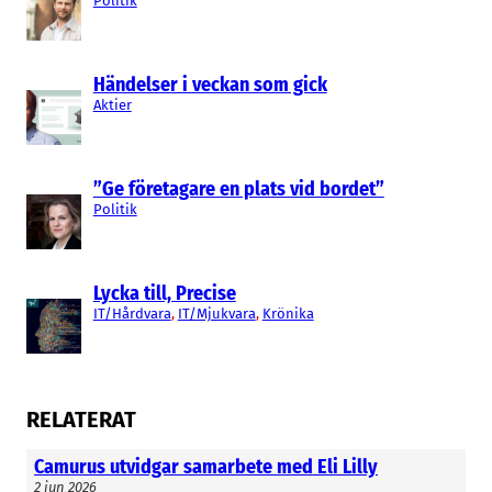
Politik
substansprojektet färdigt 2016. Därefter blir det
aktuellt med försäljning och eventuellt
Händelser i veckan som gick
utlicensiering, säger Evenäs.
Aktier
Bolaget har sitt säte på Medicon Village och
sysselsätter tolv personer.
”Ge företagare en plats vid bordet”
Politik
Izabella Rosengren
Lycka till, Precise
IT/Hårdvara
, 
IT/Mjukvara
, 
Krönika
RELATERAT
Camurus utvidgar samarbete med Eli Lilly
2 jun 2026