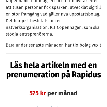
Köpenhamn har idag, ett och ett halvt år efter
att tusen personer fick sparken, utvecklat sig till
en stor framgång vad gäller nya uppstartsbolag.
Det har just beslutats om en
nätverksorganisation, ICT Copenhagen, som ska
stödja entreprenörerna.
Bara under senaste månaden har tio bolag vuxit
fram ur resterna av forskningssajten i
Sydhamnen, uppger Nokias Danmarks-vd Peter
Läs hela artikeln med en
Ib för Rapidus. Totalt har nu 45 företag spunnits
prenumeration på Rapidus
fram ur den finska mobiljätten.
— Och vi får förmodligen fler nya i huset under
sista delen av året. Företagen får lov att sitta
575 kr
per månad
här resten av de anställdas uppsägningstid, till
och med mars nästa år. Därefter får de klara sig