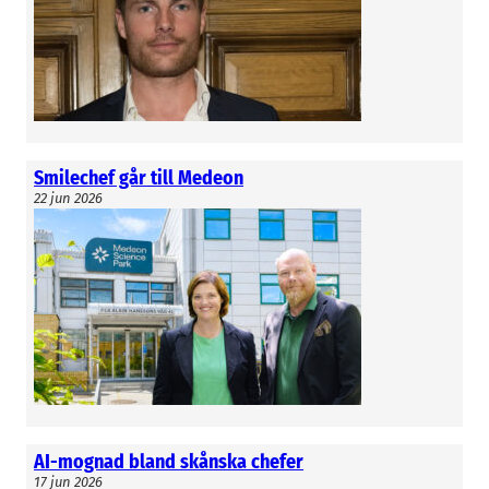
Smilechef går till Medeon
22 jun 2026
AI-mognad bland skånska chefer
17 jun 2026