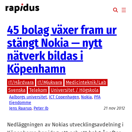
Hoppa
till
innehåll
45 bolag växer fram ur
stängt Nokia — nytt
nätverk bildas i
Köpenhamn
IT/Hårdvara
IT/Mjukvara
Medicinteknik/Lab
Svenska
Telekom
Universitet / Högskola
Aalborgs universitet
, 
ICT Copenhagen
, 
Nokia
, 
PFA
Ejendomme
Jens Raarup
, 
Peter Ib
21 nov 2012
Nedläggningen av Nokias utvecklingsavdelning i