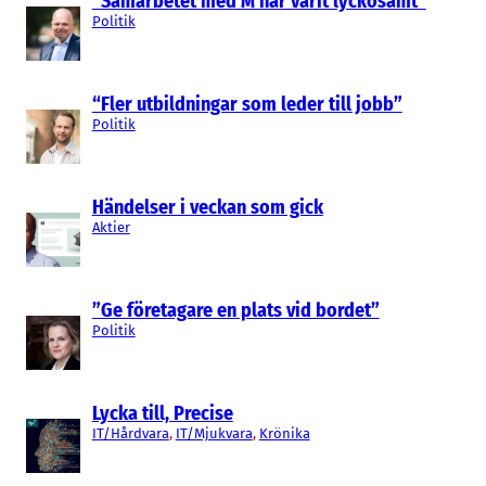
“Samarbetet med M har varit lyckosamt”
Politik
“Fler utbildningar som leder till jobb”
Politik
Händelser i veckan som gick
Aktier
”Ge företagare en plats vid bordet”
Politik
Lycka till, Precise
IT/Hårdvara
, 
IT/Mjukvara
, 
Krönika