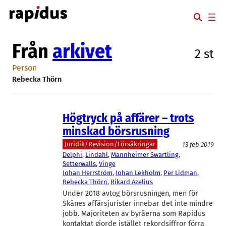
Hoppa
till
innehåll
Från
arkivet
2 st
Person
Rebecka Thörn
Högtryck på affärer – trots
minskad börsrusning
Juridik/Revision/Försäkringar
13 feb 2019
Delphi
, 
Lindahl
, 
Mannheimer Swartling
, 
Setterwalls
, 
Vinge
Johan Herrström
, 
Johan Lekholm
, 
Per Lidman
, 
Rebecka Thörn
, 
Rikard Azelius
Under 2018 avtog börsrusningen, men för
Skånes affärsjurister innebar det inte mindre
jobb. Majoriteten av byråerna som Rapidus
kontaktat gjorde istället rekordsiffror förra