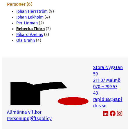
Personer (6)
Johan Herrström
(9)
Johan Lekholm
(4)
Per Lidman
(2)
Rebecka Thörn
(2)
Rikard Azelius
(3)
Ola Grahn
(4)
Stora Nygatan
59
211 37 Malmö
070 – 799 57
43
rapidus@rapi
dus.se
LinkedIn
Facebook
Instagram
Allmänna villkor
Personuppgiftspolicy