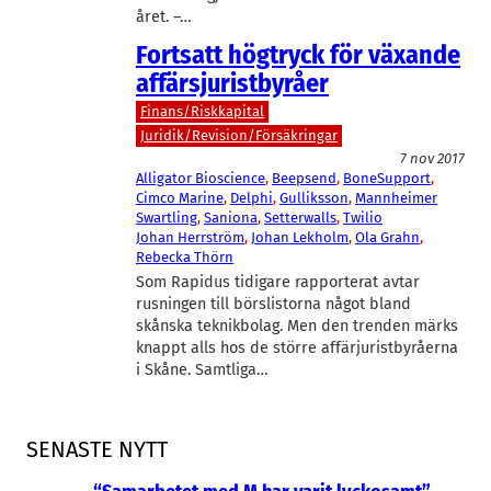
året. –…
Fortsatt högtryck för växande
affärsjuristbyråer
Finans/Riskkapital
Juridik/Revision/Försäkringar
7 nov 2017
Alligator Bioscience
, 
Beepsend
, 
BoneSupport
, 
Cimco Marine
, 
Delphi
, 
Gulliksson
, 
Mannheimer
Swartling
, 
Saniona
, 
Setterwalls
, 
Twilio
Johan Herrström
, 
Johan Lekholm
, 
Ola Grahn
, 
Rebecka Thörn
Som Rapidus tidigare rapporterat avtar
rusningen till börslistorna något bland
skånska teknikbolag. Men den trenden märks
knappt alls hos de större affärjuristbyråerna
i Skåne. Samtliga…
SENASTE NYTT