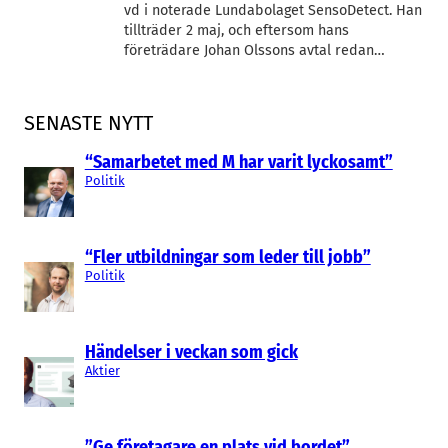
vd i noterade Lundabolaget SensoDetect. Han
tillträder 2 maj, och eftersom hans
företrädare Johan Olssons avtal redan…
SENASTE NYTT
“Samarbetet med M har varit lyckosamt”
Politik
“Fler utbildningar som leder till jobb”
Politik
Händelser i veckan som gick
Aktier
”Ge företagare en plats vid bordet”