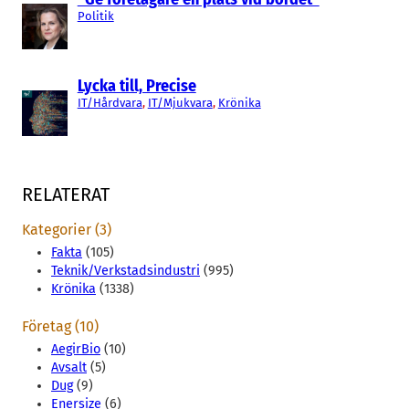
Politik
Lycka till, Precise
IT/Hårdvara
, 
IT/Mjukvara
, 
Krönika
RELATERAT
Kategorier (3)
Fakta
(105)
Teknik/Verkstadsindustri
(995)
Krönika
(1338)
Företag (10)
AegirBio
(10)
Avsalt
(5)
Dug
(9)
Enersize
(6)