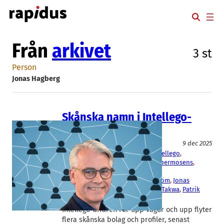
Hoppa
till
innehåll
Från
arkivet
3 st
Person
Jonas Hagberg
Skånska namn i Intellego-
nätverket
Fakta
9 dec 2025
AegirBio
, 
Avsalt
, 
Dug
, 
Enersize
, 
Intellego
, 
OptiCept
, 
Plexian
, 
SensoDetect
, 
Spermosens
, 
Viraspec
Björn Wetterling
, 
Johan Möllerström
, 
Jonas
Hagberg
, 
Martin Linde
, 
Mohamad Takwa
, 
Patrik
Elfwing
, 
Per-Ola Rosenqvist
Intellego-affären rör upp vågor och upp flyter
flera skånska bolag och profiler, senast