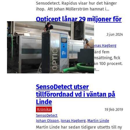
Sensodetect. Rapidus visar hur det hänger
ihop. Att Johan Möllerström hamnat i…
Opticept lånar 29 miljoner för
att klara stororder
Teknik/Verkstadsindustri
3 jun 2024
OptiCept
Andreas Jahn
, 
Dzano Hasanagic
, 
Jonas Hagberg
Opticepts genombrottsorder, värd fem
gånger mer än hela fjolårets omsättning, fick
aktiekursen att rusa med mer än 100 procent.
I dag meddelar bolaget att man…
SensoDetect utser
tillförordnad vd i väntan på
Linde
Krönika
19 feb 2019
SensoDetect
Johan Olsson
, 
Jonas Hagberg
, 
Martin Linde
Martin Linde har sedan tidigare utsetts till ny