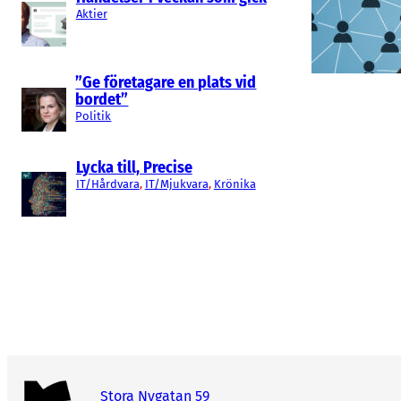
Aktier
”Ge företagare en plats vid
bordet”
Politik
Lycka till, Precise
IT/Hårdvara
, 
IT/Mjukvara
, 
Krönika
Stora Nygatan 59