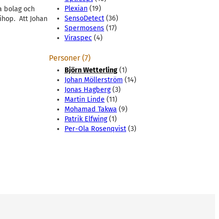
Plexian
(19)
a bolag och
SensoDetect
(36)
ihop. Att Johan
Spermosens
(17)
Viraspec
(4)
Personer (7)
Björn Wetterling
(1)
Johan Möllerström
(14)
Jonas Hagberg
(3)
Martin Linde
(11)
Mohamad Takwa
(9)
Patrik Elfwing
(1)
Per-Ola Rosenqvist
(3)