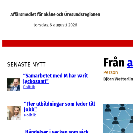
Hoppa
till
Affärsmediet för Skåne och Öresundsregionen
innehåll
torsdag 6 augusti 2026
Från
a
SENASTE NYTT
Person
“Samarbetet med M har varit
Björn Wetterli
lyckosamt”
Politik
“Fler utbildningar som leder till
jobb”
Politik
Händelser i veckan som gick