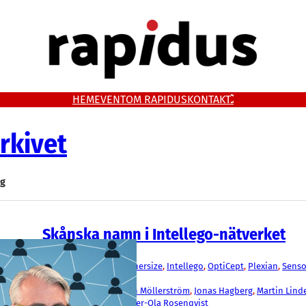
HEM
EVENT
OM RAPIDUS
KONTAKT
rkivet
ng
Skånska namn i Intellego-nätverket
Fakta
AegirBio
, 
Avsalt
, 
Dug
, 
Enersize
, 
Intellego
, 
OptiCept
, 
Plexian
, 
Senso
Spermosens
, 
Viraspec
Björn Wetterling
, 
Johan Möllerström
, 
Jonas Hagberg
, 
Martin Lind
Takwa
, 
Patrik Elfwing
, 
Per-Ola Rosenqvist