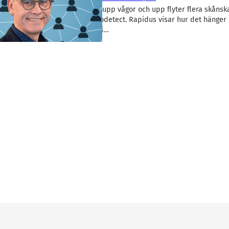
Intellego-affären rör upp vågor och upp flyter flera skånsk
profiler, senast Sensodetect. Rapidus visar hur det hänger 
Möllerström hamnat i…