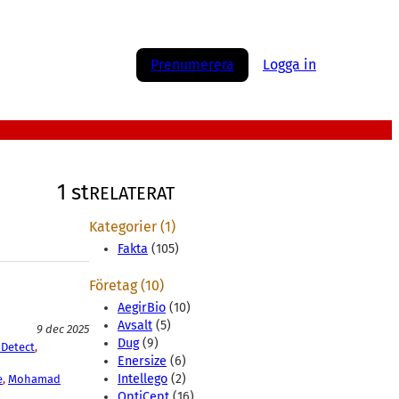
Prenumerera
Logga in
1 st
RELATERAT
Kategorier (1)
Fakta
(105)
Företag (10)
AegirBio
(10)
Avsalt
(5)
9 dec 2025
Dug
(9)
Detect
, 
Enersize
(6)
Intellego
(2)
e
, 
Mohamad
OptiCept
(16)