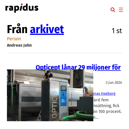
Hoppa
till
innehåll
Från
arkivet
1 st
Person
Andreas Jahn
Opticept lånar 29 miljoner för
att klara stororder
Teknik/Verkstadsindustri
3 jun 2024
OptiCept
Andreas Jahn
, 
Dzano Hasanagic
, 
Jonas Hagberg
Opticepts genombrottsorder, värd fem
gånger mer än hela fjolårets omsättning, fick
aktiekursen att rusa med mer än 100 procent.
I dag meddelar bolaget att man…