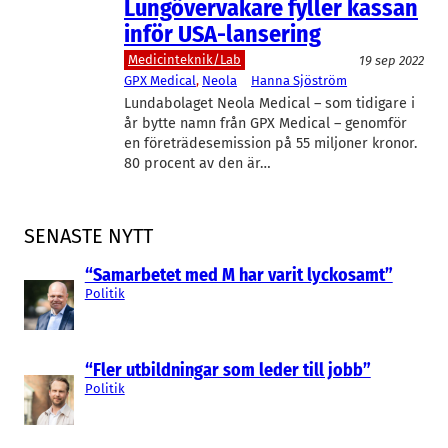
Lungövervakare fyller kassan
inför USA-lansering
Medicinteknik/Lab
19 sep 2022
GPX Medical
, 
Neola
Hanna Sjöström
Lundabolaget Neola Medical – som tidigare i
år bytte namn från GPX Medical – genomför
en företrädesemission på 55 miljoner kronor.
80 procent av den är…
SENASTE NYTT
“Samarbetet med M har varit lyckosamt”
Politik
“Fler utbildningar som leder till jobb”
Politik