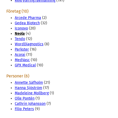
Rekrytering/Bemanning
(197)
Företag (10)
Arcede Pharma
(2)
Gedea Biotech
(32)
Iconovo
(20)
Neola
(4)
Tendo
(12)
WordDiagnostics
(8)
Parkster
(16)
Acorai
(11)
MedVasc
(10)
GPX Medical
(10)
Personer (6)
Annette Säfholm
(21)
Hanna Sjöström
(17)
Madeleine Mollberg
(1)
Olle Pontén
(1)
Cathrin Johansson
(7)
Filip Peters
(9)