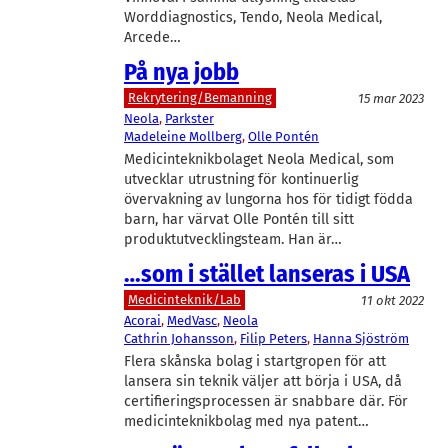
Worddiagnostics, Tendo, Neola Medical,
Arcede…
På nya jobb
Rekrytering/Bemanning
15 mar 2023
Neola
, 
Parkster
Madeleine Mollberg
, 
Olle Pontén
Medicinteknikbolaget Neola Medical, som
utvecklar utrustning för kontinuerlig
övervakning av lungorna hos för tidigt födda
barn, har värvat Olle Pontén till sitt
produktutvecklingsteam. Han är…
…som i stället lanseras i USA
Medicinteknik/Lab
11 okt 2022
Acorai
, 
MedVasc
, 
Neola
Cathrin Johansson
, 
Filip Peters
, 
Hanna Sjöström
Flera skånska bolag i startgropen för att
lansera sin teknik väljer att börja i USA, då
certifieringsprocessen är snabbare där. För
medicinteknikbolag med nya patent…