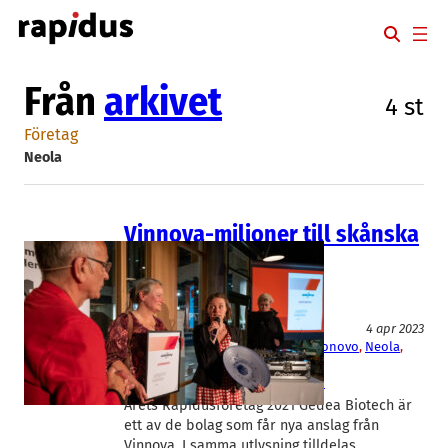
Hoppa
till
innehåll
Från
arkivet
4 st
Företag
Neola
Vinnova-miljoner till skånska
bolag
Läkemedel
Medicinteknik/Lab
Myndighet/Organisation
4 apr 2023
Arcede Pharma
, 
Gedea Biotech
, 
Iconovo
, 
Neola
, 
Tendo
, 
WordDiagnostics
Annette Säfholm
, 
Hanna Sjöström
Årets Rapidusföretag 2021 Gedea Biotech är
ett av de bolag som får nya anslag från
Vinnova. I samma utlysning tilldelas