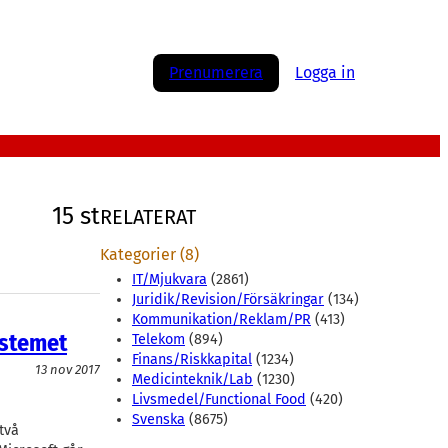
Prenumerera
Logga in
15 st
RELATERAT
Kategorier (8)
IT/Mjukvara
(2861)
Juridik/Revision/Försäkringar
(134)
Kommunikation/Reklam/PR
(413)
ystemet
Telekom
(894)
Finans/Riskkapital
(1234)
13 nov 2017
Medicinteknik/Lab
(1230)
Livsmedel/Functional Food
(420)
Svenska
(8675)
två