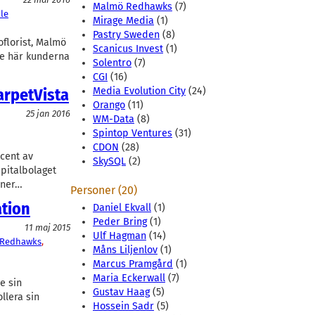
Malmö Redhawks
(7)
ble
Mirage Media
(1)
Pastry Sweden
(8)
oflorist, Malmö
Scanicus Invest
(1)
de här kunderna
Solentro
(7)
CGI
(16)
arpetVista
Media Evolution City
(24)
Orango
(11)
25 jan 2016
WM-Data
(8)
Spintop Ventures
(31)
CDON
(28)
cent av
SkySQL
(2)
pitalbolaget
joner…
Personer (20)
ation
Daniel Ekvall
(1)
Peder Bring
(1)
11 maj 2015
Ulf Hagman
(14)
 Redhawks
, 
Måns Liljenlov
(1)
Marcus Pramgård
(1)
Maria Eckerwall
(7)
e sin
Gustav Haag
(5)
llera sin
Hossein Sadr
(5)