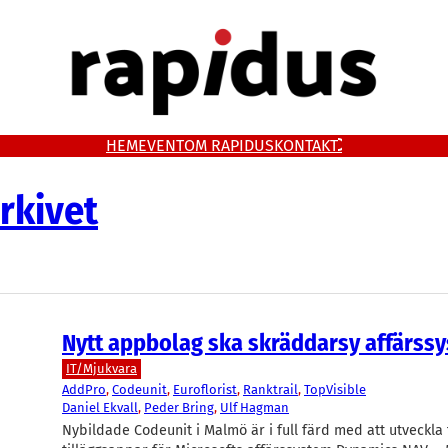
HEM
EVENT
OM RAPIDUS
KONTAKT
rkivet
Nytt appbolag ska skräddarsy affärss
IT/Mjukvara
AddPro
, 
Codeunit
, 
Euroflorist
, 
Ranktrail
, 
TopVisible
Daniel Ekvall
, 
Peder Bring
, 
Ulf Hagman
Nybildade Codeunit i Malmö är i full färd med att utveckla 