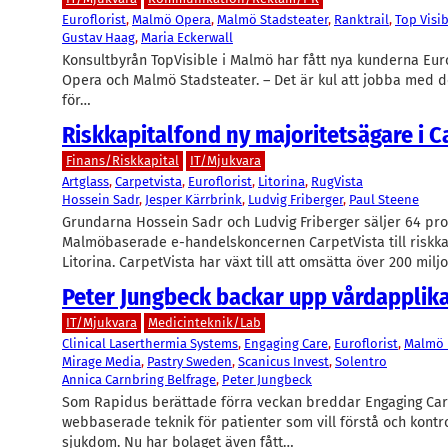
Euroflorist
, 
Malmö Opera
, 
Malmö Stadsteater
, 
Ranktrail
, 
Top Visi
Gustav Haag
, 
Maria Eckerwall
Konsultbyrån TopVisible i Malmö har fått nya kunderna Eur
Opera och Malmö Stadsteater. – Det är kul att jobba med 
för…
Riskkapitalfond ny majoritetsägare i C
Finans/Riskkapital
IT/Mjukvara
Artglass
, 
Carpetvista
, 
Euroflorist
, 
Litorina
, 
RugVista
Hossein Sadr
, 
Jesper Kärrbrink
, 
Ludvig Friberger
, 
Paul Steene
Grundarna Hossein Sadr och Ludvig Friberger säljer 64 pro
Malmöbaserade e-handelskoncernen CarpetVista till riskka
Litorina. CarpetVista har växt till att omsätta över 200 mil
Peter Jungbeck backar upp vårdapplik
IT/Mjukvara
Medicinteknik/Lab
Clinical Laserthermia Systems
, 
Engaging Care
, 
Euroflorist
, 
Malmö
Mirage Media
, 
Pastry Sweden
, 
Scanicus Invest
, 
Solentro
Annica Carnbring Belfrage
, 
Peter Jungbeck
Som Rapidus berättade förra veckan breddar Engaging Car
webbaserade teknik för patienter som vill förstå och kontro
sjukdom. Nu har bolaget även fått…