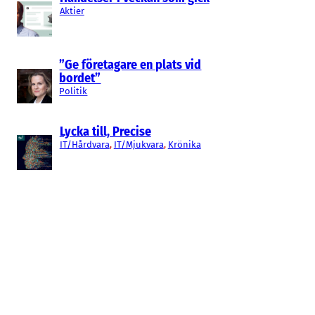
Aktier
”Ge företagare en plats vid
bordet”
Politik
Lycka till, Precise
IT/Hårdvara
, 
IT/Mjukvara
, 
Krönika