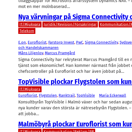
tilläggsappar för Microsofts affärssystem Dynamics NAV. – 
mot en mer molnbaserad…
Nya värvningar på Sigma Connectivity
IT/Mjukvara
Juridik/Revision/Försäkringar
Kommunikation/
Telekom
E.on
, 
Euroflorist
, 
Farstorp Invest
, 
PwC
, 
Sigma Connectivity
, 
Sydsve
och Handelskammaren
Måns Liljenlov
, 
Marcus Pramgård
Sigma Connectivity har rekryterat Marcus Pramgård till en 
tjänst som ekonomichef. Han kommer närmast från jobbet
chefscontroller på Euroflorist och har även jobbat på…
TopVisible plockar Flygstolen som ku
IT/Mjukvara
Euroflorist
, 
Flygstolen
, 
Ranktrail
, 
TopVisible
Maria Eckerwall
Konsultbyrån TopVisible i Malmö växer och har sedan augus
nya kunder varav den största är nätresebyrån Flygstolen. –
att jobba…
Malmöbyrå plockar Euroflorist som ku
IT/Mjukvara
Kommunikation/Reklam/PR