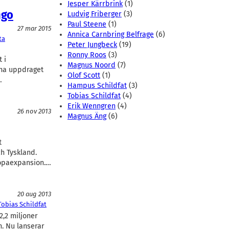
Jesper Kärrbrink
(1)
ngo
Ludvig Friberger
(3)
Paul Steene
(1)
27 mar 2015
Annica Carnbring Belfrage
(6)
ta
Peter Jungbeck
(19)
Ronny Roos
(3)
 i
Magnus Noord
(7)
mna uppdraget
Olof Scott
(1)
…
Hampus Schildfat
(3)
Tobias Schildfat
(4)
Erik Wenngren
(4)
26 nov 2013
Magnus Äng
(6)
t
ch Tyskland.
uropaexpansion.…
20 aug 2013
Tobias Schildfat
2,2 miljoner
n. Nu lanserar