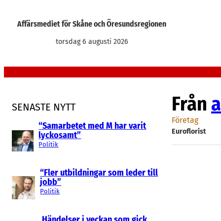
Hoppa
till
Affärsmediet för Skåne och Öresundsregionen
innehåll
torsdag 6 augusti 2026
Från
a
SENASTE NYTT
Företag
“Samarbetet med M har varit
Euroflorist
lyckosamt”
Politik
“Fler utbildningar som leder till
jobb”
Politik
Händelser i veckan som gick