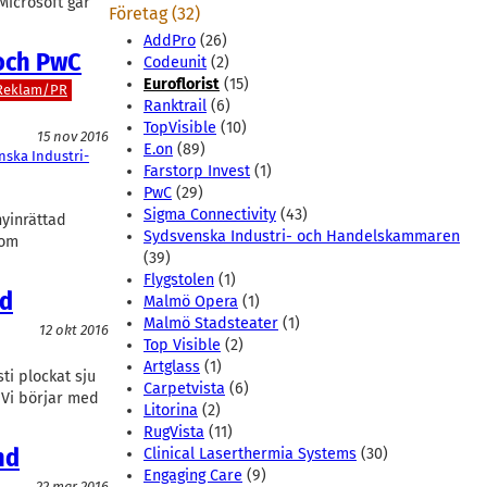
Microsoft går
Företag (32)
AddPro
(26)
 och PwC
Codeunit
(2)
Euroflorist
(15)
Reklam/PR
Ranktrail
(6)
TopVisible
(10)
15 nov 2016
E.on
(89)
nska Industri-
Farstorp Invest
(1)
PwC
(29)
Sigma Connectivity
(43)
nyinrättad
Sydsvenska Industri- och Handelskammaren
 om
(39)
Flygstolen
(1)
nd
Malmö Opera
(1)
Malmö Stadsteater
(1)
12 okt 2016
Top Visible
(2)
Artglass
(1)
ti plockat sju
Carpetvista
(6)
 Vi börjar med
Litorina
(2)
RugVista
(11)
nd
Clinical Laserthermia Systems
(30)
Engaging Care
(9)
22 mar 2016