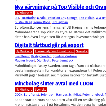
Nya värvningar på Top Visible och Ora
IT/Mjukvara
CGI
, 
Euroflorist
, 
Media Evolution City
, 
Orango
, 
Top Visible
, 
WM-Da
Gustav Haag
, 
Ronny Roos
, 
Ulf Hagman
Eurofloristkoncernens finanschef Ulf Hagman är ny ledamot
Malmöbaserade Top Visibles styrelse. Utöver det nytillko
sitter han även i styrelsen för det egna investmentbolaget
Digitalt tårtbud går på export
IT/Mjukvara
Livsmedel/Functional Food
Svenska
Euroflorist
, 
Pastry Sweden
, 
Spintop Ventures
Magnus Noord
, 
Olof Scott
, 
Peter Jungbeck
Malmöbolaget Pastry Sweden, som tagit fram ett nätbasera
beställningssystem för konditorier, expanderar till Polen o
Parallellt jagar bolaget sex miljoner kronor för fortsatt E
Mincbolag sluter avtal med CDON
IT/Mjukvara
Svenska
CDON
, 
Euroflorist
, 
Solentro
Hampus Schildfat
, 
Peter Jungbeck
, 
Sedan starten 2008 har Solentro växt till en omsättning på 
kronor, nästan enbart på försäljning via den egna hemsida