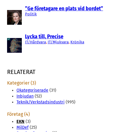
”Ge företagare en plats vid bordet”
Politik
Lycka till, Precise
IT/Hårdvara
, 
IT/Mjukvara
, 
Krönika
RELATERAT
Kategorier (3)
Okategoriserade
(31)
Inbjudan
(52)
Teknik/Verkstadsindustri
(995)
Företag (4)
EKN
(3)
MilDef
(25)