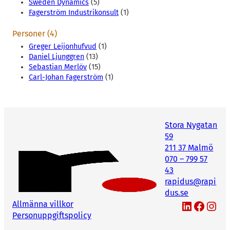
Sweden Dynamics
(5)
Fagerström Industrikonsult
(1)
Personer (4)
Greger Leijonhufvud
(1)
Daniel Ljunggren
(13)
Sebastian Merlöv
(15)
Carl-Johan Fagerström
(1)
Stora Nygatan
59
211 37 Malmö
070 – 799 57
43
rapidus@rapi
dus.se
LinkedIn
Facebook
Instagram
Allmänna villkor
Personuppgiftspolicy