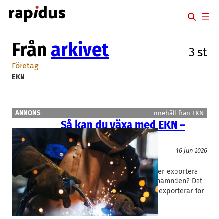
Hoppa
till
innehåll
Från
arkivet
3 st
Företag
EKN
ANNONS
Innehåll från EKN
Så kan du växa med EKN –
utan egen export
Okategoriserade
16 jun 2026
EKN
Greger Leijonhufvud
Kände du till att du inte behöver exportera
för att få stöd av Exportkreditnämnden? Det
räcker att du har en kund som exporterar för
att…