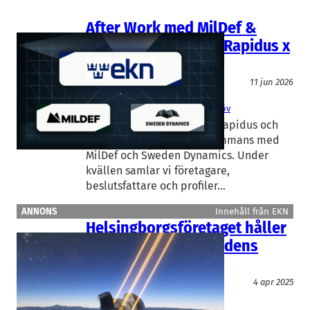
After Work med MilDef &
Sweden Dynamics – Rapidus x
EKN
Inbjudan
11 jun 2026
EKN
, 
MilDef
, 
Sweden Dynamics
Daniel Ljunggren
, 
Sebastian Merlöv
Den 16 september bjuder Rapidus och
EKN in till after work tillsammans med
MilDef och Sweden Dynamics. Under
kvällen samlar vi företagare,
beslutsfattare och profiler…
ANNONS
Innehåll från EKN
Helsingborgsföretaget håller
bilden skarp på världens
största teleskop
Teknik/Verkstadsindustri
4 apr 2025
EKN
, 
Fagerström Industrikonsult
Carl-Johan Fagerström