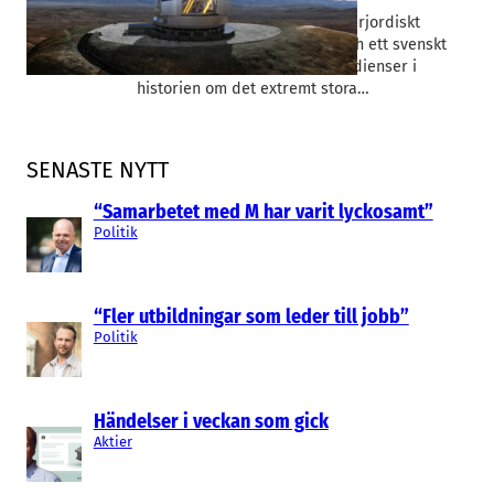
En bergstopp i öknen, ett underjordiskt
boende från en Bond-film – och ett svenskt
exportstöd. Det är några ingredienser i
historien om det extremt stora…
SENASTE NYTT
“Samarbetet med M har varit lyckosamt”
Politik
“Fler utbildningar som leder till jobb”
Politik
Händelser i veckan som gick
Aktier