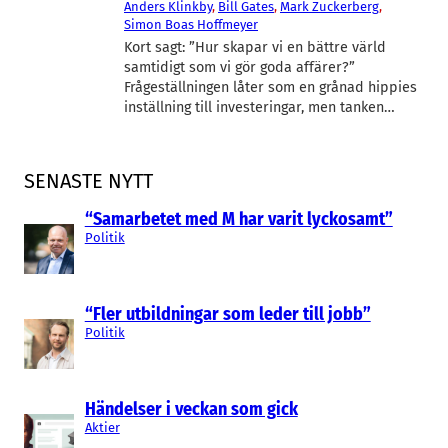
Anders Klinkby
, 
Bill Gates
, 
Mark Zuckerberg
, 
Simon Boas Hoffmeyer
Kort sagt: ”Hur skapar vi en bättre värld
samtidigt som vi gör goda affärer?”
Frågeställningen låter som en grånad hippies
inställning till investeringar, men tanken…
SENASTE NYTT
“Samarbetet med M har varit lyckosamt”
Politik
“Fler utbildningar som leder till jobb”
Politik
Händelser i veckan som gick
Aktier