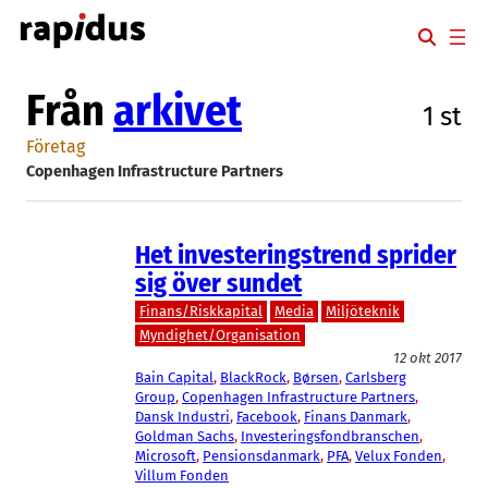
Hoppa
till
innehåll
Från
arkivet
1 st
Företag
Copenhagen Infrastructure Partners
Het investeringstrend sprider
sig över sundet
Finans/Riskkapital
Media
Miljöteknik
Myndighet/Organisation
12 okt 2017
Bain Capital
, 
BlackRock
, 
Børsen
, 
Carlsberg
Group
, 
Copenhagen Infrastructure Partners
, 
Dansk Industri
, 
Facebook
, 
Finans Danmark
, 
Goldman Sachs
, 
Investeringsfondbranschen
, 
Microsoft
, 
Pensionsdanmark
, 
PFA
, 
Velux Fonden
, 
Villum Fonden