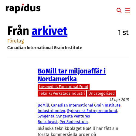
Hoppa
till
innehåll
Från
arkivet
1 st
Företag
Canadian International Grain Institute
BoMill tar miljonaffär i
Nordamerika
Livsmedel/Functional Food
Teknik/Verkstadsindustri
Uncategorized
15 apr 2015
BoMill
, 
Canadian International Grain Institute
, 
Industrifonden
, 
Sydsvensk Entreprenörfond
, 
Syngenta
, 
Syngenta Ventures
Bo Löfqvist
, 
Per Söderström
Skånska teknikbolaget BoMill har fått sin
första kommersiella order på