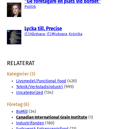
”Ge företagare en plats vid bordet”
Politik
Lycka till, Precise
IT/Hårdvara
, 
IT/Mjukvara
, 
Krönika
RELATERAT
Kategorier (3)
Livsmedel/Functional Food
(420)
Teknik/Verkstadsindustri
(995)
Uncategorized
(134)
Företag (6)
BoMill
(34)
Canadian International Grain Institute
(1)
Industrifonden
(180)
Sydsvensk Entreprenörfond
(73)