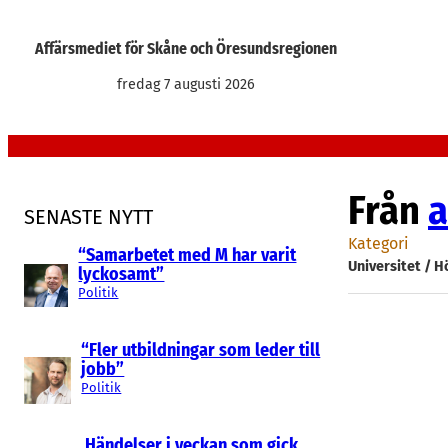
Hoppa
till
Affärsmediet för Skåne och Öresundsregionen
innehåll
fredag 7 augusti 2026
Från
a
SENASTE NYTT
Kategori
“Samarbetet med M har varit
Universitet / 
lyckosamt”
Politik
“Fler utbildningar som leder till
jobb”
Politik
Händelser i veckan som gick