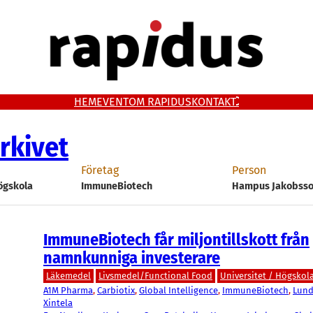
HEM
EVENT
OM RAPIDUS
KONTAKT
rkivet
Företag
Person
Högskola
ImmuneBiotech
Hampus Jakobss
ImmuneBiotech får miljontillskott från
namnkunniga investerare
Läkemedel
Livsmedel/Functional Food
Universitet / Högskol
A1M Pharma
, 
Carbiotix
, 
Global Intelligence
, 
ImmuneBiotech
, 
Lund
Xintela