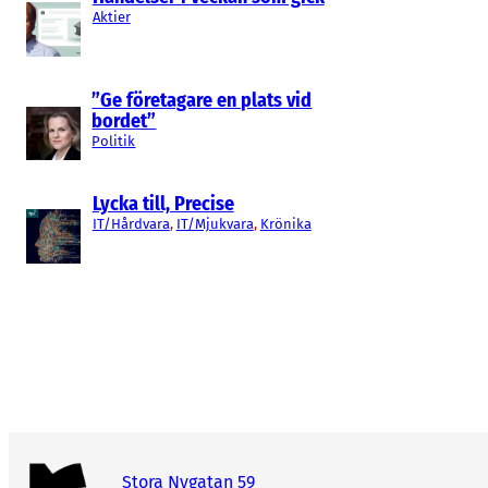
Aktier
”Ge företagare en plats vid
bordet”
Politik
Lycka till, Precise
IT/Hårdvara
, 
IT/Mjukvara
, 
Krönika
Stora Nygatan 59