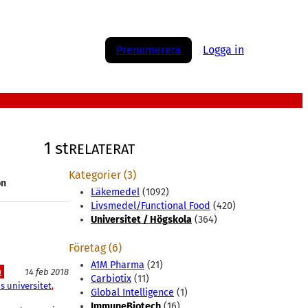
Prenumerera
Logga in
1 st
RELATERAT
Kategorier (3)
on
Läkemedel
(1092)
Livsmedel/Functional Food
(420)
Universitet / Högskola
(364)
Företag (6)
A1M Pharma
(21)
a
14 feb 2018
Carbiotix
(11)
s universitet
, 
Global Intelligence
(1)
ImmuneBiotech
(16)