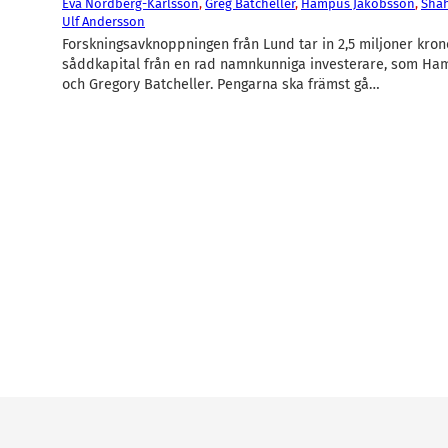
Eva Nordberg-Karlsson
, 
Greg Batcheller
, 
Hampus Jakobsson
, 
Shah
Ulf Andersson
Forskningsavknoppningen från Lund tar in 2,5 miljoner kron
såddkapital från en rad namnkunniga investerare, som Ha
och Gregory Batcheller. Pengarna ska främst gå…