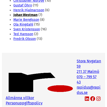
Christopher Norbye
(10)
Gustaf Öhrn
(11)
Henrik Hjalmarsson
(6)
Johan Westman
(7)
Marie Bengtsson
(8)
Ola Ringdahl
(15)
Sven Kristensson
(16)
Ted Hansson
(2)
Fredrik Olsson
(13)
Stora Nygatan
59
211 37 Malmö
070 – 799 57
43
rapidus@rapi
dus.se
LinkedIn
Facebook
Instagram
Allmänna villkor
Personuppgiftspolicy