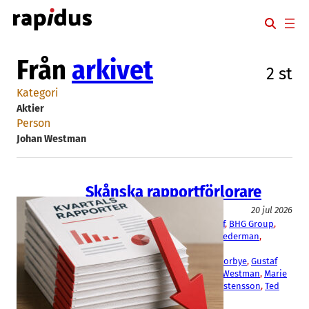
Hoppa
till
innehåll
Från
arkivet
2 st
Kategori
Aktier
Person
Johan Westman
Skånska rapportförlorare
Aktier
20 jul 2026
AAK
, 
Acconeer
, 
Advenica
, 
Beijer Ref
, 
BHG Group
, 
BoneSupport
, 
Lindab
, 
Midsona
, 
Nederman
, 
Nolato
Christer Wahlquist
, 
Christopher Norbye
, 
Gustaf
Öhrn
, 
Henrik Hjalmarsson
, 
Johan Westman
, 
Marie
Bengtsson
, 
Ola Ringdahl
, 
Sven Kristensson
, 
Ted
Hansson