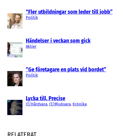
“Fler utbildningar som leder till jobb”
Politik
Händelser i veckan som gick
Aktier
”Ge företagare en plats vid bordet”
Politik
Lycka till, Precise
IT/Hårdvara
, 
IT/Mjukvara
, 
Krönika
RELATERAT