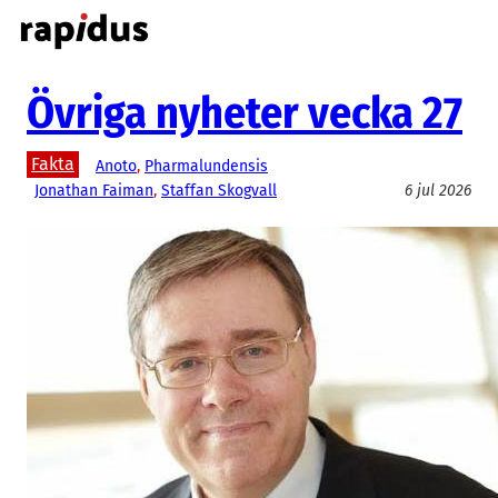
Hoppa
till
innehåll
Övriga nyheter vecka 27
Fakta
Anoto
, 
Pharmalundensis
Jonathan Faiman
, 
Staffan Skogvall
6 jul 2026