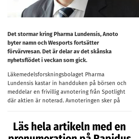
Det stormar kring Pharma Lundensis, Anoto
byter namn och Wesports fortsätter
förvärvresan. Det är delar av det skånska
nyhetsflödet i veckan som gick.
Läkemedelsforskningsbolaget Pharma
Lundensis kastar in handduken på börsen och
meddelar en frivillig avnotering från Spotlight
där aktien är noterad. Avnoteringen sker på
onsdag, den 8 juli. Men beslutet är kantat av
kontroverser, bland annat kring vd Staffan
Läs hela artikeln med en
Skogvalls agerande.
prenumeration på Rapidus