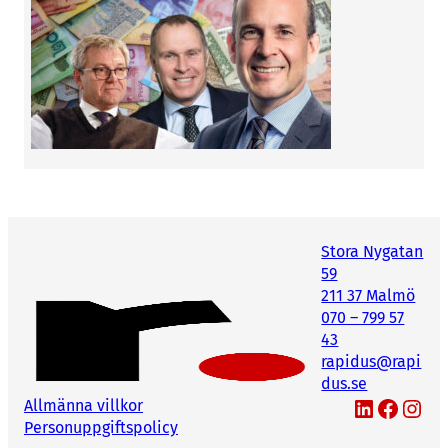
kommer därmed aktien att gå från ett styckpris
på 1,5 öre till 15 kronor.
Serieförvärvaren inom sportutrustning,
Wesports
, går in i den nordiska marknaden för
sportdrycker och kost genom ett förvärv av 65
procent av finska Elite Fitness Oy. Det köpta
bolaget omsätter cirka 90 Mkr och har en
lönsamhet som ”ligger över Wesports finansiella
Stora Nygatan
mål”.
59
211 37 Malmö
070 – 799 57
43
rapidus@rapi
dus.se
LinkedIn
Facebook
Instagram
Allmänna villkor
Personuppgiftspolicy