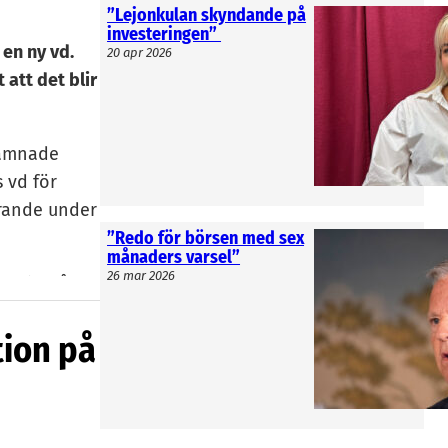
”Lejonkulan skyndande på
investeringen”
 en ny vd.
20 apr 2026
 att det blir
lämnade
s vd för
örande under
”Redo för börsen med sex
månaders varsel”
26 mar 2026
od tid på
Krinova.
tion på
eriterade
ed uppdrag
 med