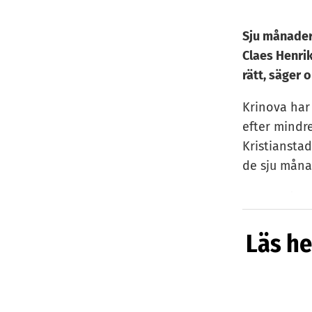
Sju månader 
Claes Henrik
rätt, säger 
Krinova har
efter mindre
Kristiansta
de sju måna
– Jag tycker
oss att inte
Läs he
Annonsen gi
sökande, sä
Claes Henri
från bland 