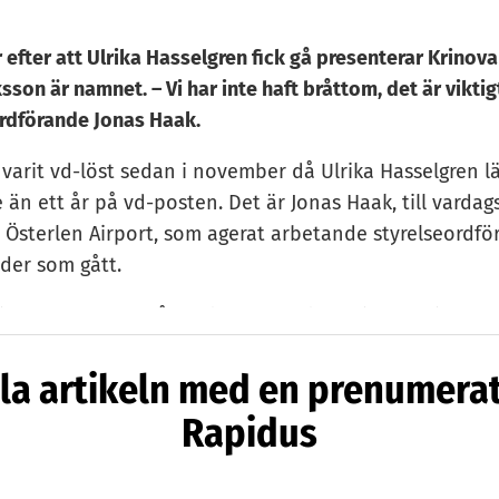
efter att Ulrika Hasselgren fick gå presenterar Krinova
sson är namnet. – Vi har inte haft bråttom, det är viktigt
ordförande Jonas Haak.
 varit vd-löst sedan i november då Ulrika Hasselgren 
 än ett år på vd-posten. Det är Jonas Haak, till vardag
d Österlen Airport, som agerat arbetande styrelseordf
der som gått.
 inte att det har gått sakta med rekryteringen. Vi tog g
rnt diskutera vilken typ av ledarskap som vi behöver i 
la artikeln med en prenumera
ck ut i mars och sedan har vi haft många väldigt välm
ger Jonas Haak.
Rapidus
ksson kommer senast från en roll som egen konsult m
annat den danska ölproducenten Faxe där han jobbat