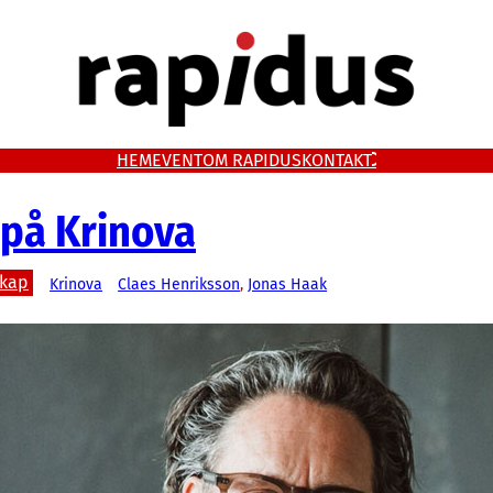
HEM
EVENT
OM RAPIDUS
KONTAKT
 på Krinova
skap
Krinova
Claes Henriksson
, 
Jonas Haak