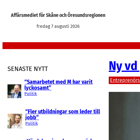
Hoppa
till
Affärsmediet för Skåne och Öresundsregionen
innehåll
fredag 7 augusti 2026
Ny vd
SENASTE NYTT
Entreprenör
“Samarbetet med M har varit
lyckosamt”
Politik
“Fler utbildningar som leder till
jobb”
Politik