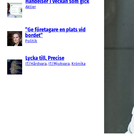
Händelser i veckan som gick
Aktier
”Ge företagare en plats vid
bordet”
Politik
Lycka till, Precise
IT/Hårdvara
, 
IT/Mjukvara
, 
Krönika