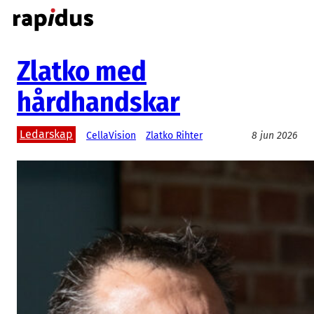
Hoppa
till
innehåll
Zlatko med
hårdhandskar
Ledarskap
CellaVision
Zlatko Rihter
8 jun 2026