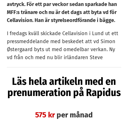
avtryck. För ett par veckor sedan sparkade han
MFF:s tränare och nu är det dags att byta vd för
Cellavision. Han är styrelseordförande i bägge.
I fredags kväll skickade Cellavision i Lund ut ett
pressmeddelande med beskedet att vd Simon
Østergaard byts ut med omedelbar verkan. Ny
vd från och med nu blir irländaren Steve
Ferguson.
Läs hela artikeln med en
– Cellavision går in i ett nytt skede som kräver
en ny typ av ledarskap. I bolaget finns mycket
prenumeration på Rapidus
innovation som står inför kommersialisering, då
krävs djup kommersiell kompetens och det har
Steve Ferguson, säger Zlatko Rihter.
575 kr
per månad
Steve Ferguson har över 25 års erfarenhet av