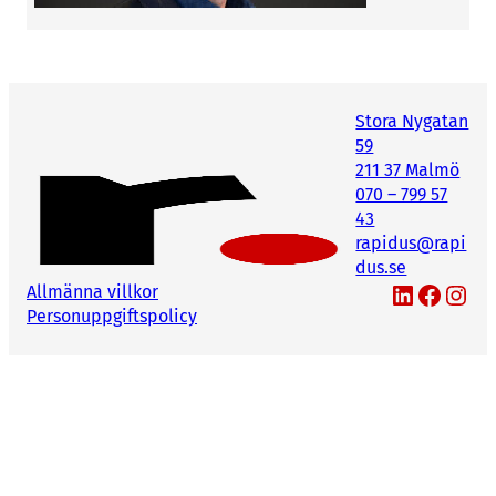
Stora Nygatan
59
211 37 Malmö
070 – 799 57
43
rapidus@rapi
dus.se
LinkedIn
Facebook
Instagram
Allmänna villkor
Personuppgiftspolicy