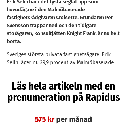
Erik Selin har i det tysta seglat upp som
huvudägare i den Malmöbaserade
fastighetsrådgivaren Croisette. Grundaren Per
Svensson trappar ned och den tidigare
storägaren, konsultjätten Knight Frank, är nu helt
borta.
Sveriges största privata fastighetsägare, Erik
Selin, äger nu 39,9 procent av Malmöbaserade
Croisette. Samtidigt har bolagets grundare Per
Svensson minskat sitt ägande rejält.
Läs hela artikeln med en
Den tidigare storägaren, brittiska konsultfirman
prenumeration på Rapidus
Knight Frank, är utköpt. Det är Erik Selin som
har köpt de flesta av aktierna, samtidigt som
anställda inom koncernen har ökat sina
575 kr
per månad
innehav.