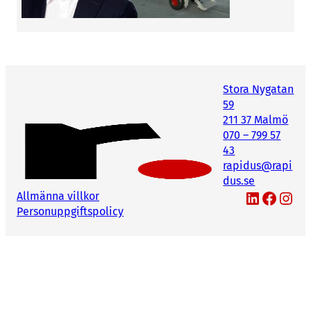
Stora Nygatan
59
211 37 Malmö
070 – 799 57
43
rapidus@rapi
dus.se
LinkedIn
Facebook
Instagram
Allmänna villkor
Personuppgiftspolicy