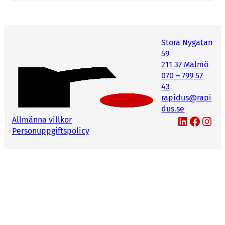
att bli betydligt mindre. Extrautdelningen ger
honom dock omkring 4,5 miljoner kronor i
kontanter.
Stora Nygatan
59
211 37 Malmö
070 – 799 57
43
rapidus@rapi
dus.se
LinkedIn
Facebook
Instagram
Allmänna villkor
Personuppgiftspolicy