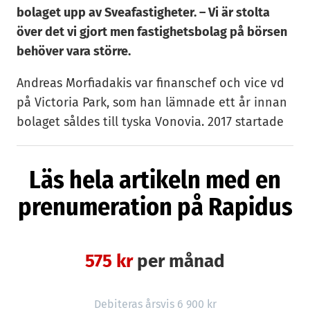
bolaget upp av Sveafastigheter. – Vi är stolta
över det vi gjort men fastighetsbolag på börsen
behöver vara större.
Andreas Morfiadakis var finanschef och vice vd
på Victoria Park, som han lämnade ett år innan
bolaget såldes till tyska Vonovia. 2017 startade
han Klara Bo tillsammans med Mats Johansson,
dåvarande styrelseordförande i Zetadisplay, och
Läs hela artikeln med en
Anders Pettersson, tidigare koncernchef för
prenumeration på Rapidus
Hilding Anders och Thule.
Idén var nyproduktion av hyresrätter i billiga
modulhus på orter där det finns billiga tomter
575 kr
per månad
och en efterfrågan på bostäder.
Aktien gick utför
Debiteras årsvis 6 900 kr