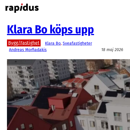
Hoppa
till
innehåll
Klara Bo köps upp
Bygg/Fastighet
Klara Bo
, 
Sveafastigheter
Andreas Morfiadakis
18 maj 2026