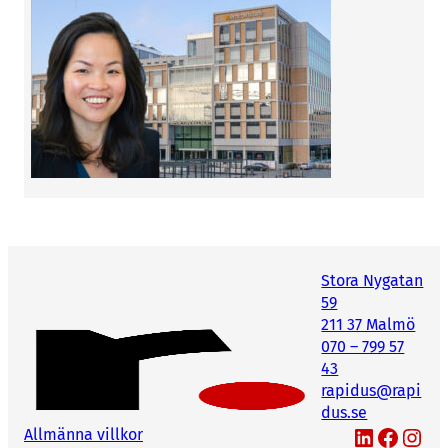
Stora Nygatan
59
211 37 Malmö
070 – 799 57
43
rapidus@rapi
dus.se
LinkedIn
Facebook
Instagram
Allmänna villkor