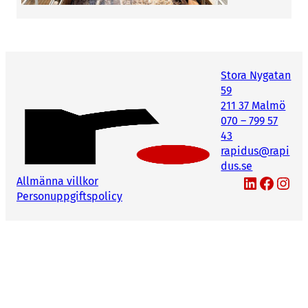
Stora Nygatan
59
211 37 Malmö
070 – 799 57
43
rapidus@rapi
dus.se
LinkedIn
Facebook
Instagram
Allmänna villkor
Personuppgiftspolicy