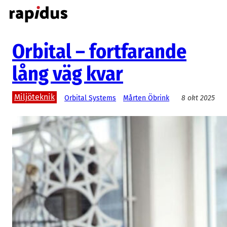
Hoppa
till
innehåll
Orbital – fortfarande
lång väg kvar
Miljöteknik
Orbital Systems
Mårten Öbrink
8 okt 2025