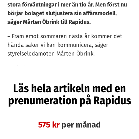
stora förväntningar i mer än tio år. Men först nu
börjar bolaget slutjustera sin affärsmodell,
säger Mårten Öbrink till Rapidus.
– Fram emot sommaren nästa år kommer det
hända saker vi kan kommunicera, säger
styrelseledamoten Mårten Öbrink.
Orbital Systems utvecklar en dusch- och
handfatslösning som återvinner vatten och
Läs hela artikeln med en
därmed är betydligt mer hållbar och energisnål
är traditionella produkter. Bolaget grundades
prenumeration på Rapidus
redan 2012 och fick rykte om sig att få en
flygande start sedan grundaren Mehrdad
Mahdjoubi utvecklat en prototyp i samarbete
575 kr
per månad
med Nasa.