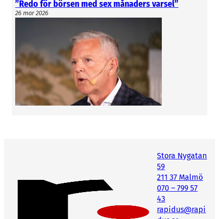
”Redo för börsen med sex månaders varsel”
26 mar 2026
Här är bolagen som firades
Helios Innovations
: Vattenreningsteknologi där
spillvärme används för att förånga väskor inom
industrin
Lightbringer
: AI-platform för att automatisera
patentansökningar
Emulate Energy
: Mjukvara som ökar flexibiliteten
i elnät och kraftsystem, så kallade virtuella
batterier
Agrodit
: Verktyg för jordmätningar i realtid med
hjälp av sensorer, bland annat för golfbanor och
jordbruk
Stora Nygatan
Zerotude
: Digital 3D-modell av fastigheter, som
59
med hjälp av AI och användarinformation ger
211 37 Malmö
kostnadseffektiva renoveringsförslag
070 – 799 57
Wayless
: AI-tjänst som hjälper forskare at söka
43
igenom databaser med vetenskapliga artiklar
rapidus@rapi
Solstice
: Innovativ lösning för lagring av energi,