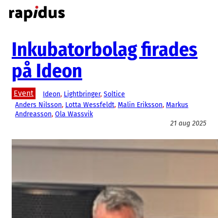
Hoppa
till
innehåll
Inkubatorbolag firades
på Ideon
Event
Ideon
, 
Lightbringer
, 
Soltice
Anders Nilsson
, 
Lotta Wessfeldt
, 
Malin Eriksson
, 
Markus
Andreasson
, 
Ola Wassvik
21 aug 2025