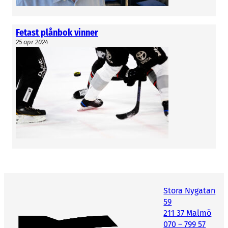
Fetast plånbok vinner
25 apr 2024
Stora Nygatan
59
211 37 Malmö
070 – 799 57