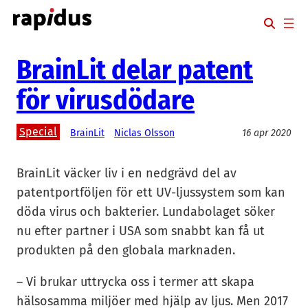
Hoppa
till
innehåll
BrainLit delar patent
för virusdödare
Special
BrainLit
Niclas Olsson
16 apr 2020
BrainLit väcker liv i en nedgrävd del av
patentportföljen för ett UV-ljussystem som kan
döda virus och bakterier. Lundabolaget söker
nu efter partner i USA som snabbt kan få ut
produkten på den globala marknaden.
– Vi brukar uttrycka oss i termer att skapa
hälsosamma miljöer med hjälp av ljus. Men 2017