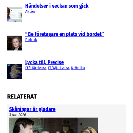
Sannolikt har vi något klart i närtid, säger han.
Händelser i veckan som gick
Aktier
Emiliano Strauss
”Ge företagare en plats vid bordet”
Politik
Lycka till, Precise
IT/Hårdvara
, 
IT/Mjukvara
, 
Krönika
RELATERAT
Skåningar är gladare
3 jun 2026