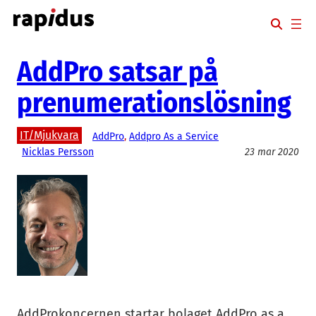
Hoppa
till
innehåll
AddPro satsar på
prenumerationslösning
IT/Mjukvara
AddPro
, 
Addpro As a Service
Nicklas Persson
23 mar 2020
AddProkoncernen startar bolaget AddPro as a