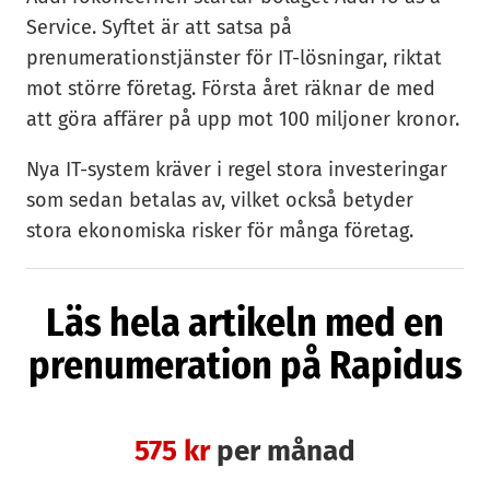
Service. Syftet är att satsa på
prenumerationstjänster för IT-lösningar, riktat
mot större företag. Första året räknar de med
att göra affärer på upp mot 100 miljoner kronor.
Nya IT-system kräver i regel stora investeringar
som sedan betalas av, vilket också betyder
stora ekonomiska risker för många företag.
AddPro, som i grunden är inriktat på IT-drift, har
märkt en ökad efterfrågan på flexiblare system
Läs hela artikeln med en
på området.
prenumeration på Rapidus
– Specifikt i vår bransch går det
mot premiumlösningar. Revisorerna vill inte
sitta med stora summor i balansräkningen och
575 kr
per månad
företagen vill kunna ändra sina koncept, säger