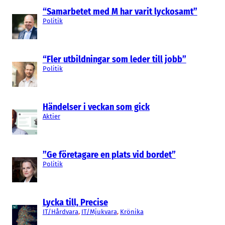
Mette Carlbom
“Samarbetet med M har varit lyckosamt”
Politik
“Fler utbildningar som leder till jobb”
Politik
Händelser i veckan som gick
Aktier
”Ge företagare en plats vid bordet”
Politik
Lycka till, Precise
IT/Hårdvara
, 
IT/Mjukvara
, 
Krönika