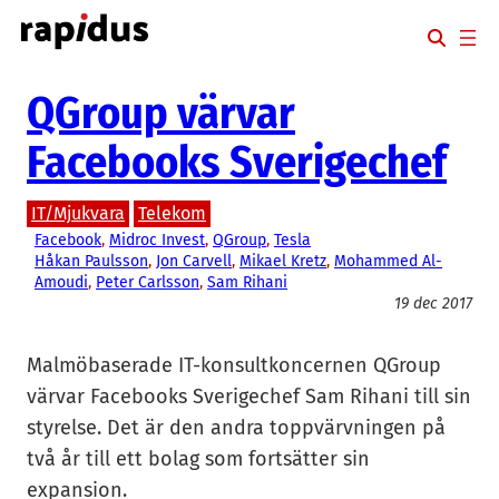
Hoppa
till
innehåll
QGroup värvar
Facebooks Sverigechef
IT/Mjukvara
Telekom
Facebook
, 
Midroc Invest
, 
QGroup
, 
Tesla
Håkan Paulsson
, 
Jon Carvell
, 
Mikael Kretz
, 
Mohammed Al-
Amoudi
, 
Peter Carlsson
, 
Sam Rihani
19 dec 2017
Malmöbaserade IT-konsultkoncernen QGroup
värvar Facebooks Sverigechef Sam Rihani till sin
styrelse. Det är den andra toppvärvningen på
två år till ett bolag som fortsätter sin
expansion.