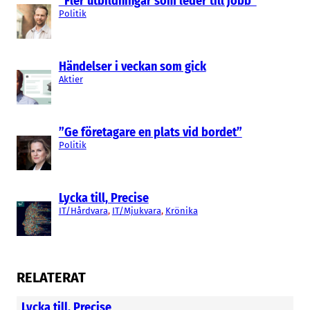
“Fler utbildningar som leder till jobb”
Politik
Händelser i veckan som gick
Aktier
”Ge företagare en plats vid bordet”
Politik
Lycka till, Precise
IT/Hårdvara
, 
IT/Mjukvara
, 
Krönika
RELATERAT
Lycka till, Precise